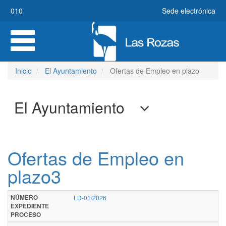
Pasar
010
Sede electrónica
al
contenido
Toggle
principal
navigation
Inicio
El Ayuntamiento
Ofertas de Empleo en plazo
El Ayuntamiento
Ofertas de Empleo en
plazo3
NÚMERO EXPEDIENTE PROCESO
DENOMINACIÓN
FECHA
SUBGRUPO
TURNO
PLAZAS
TIPO
ESTADO
MÁS INFO
Reg
NÚMERO
LD-01/2026
EXPEDIENTE
PRESENTACIÓN
Online
PROCESO