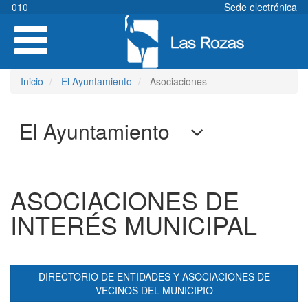
Pasar
010
Sede electrónica
al
Toggle
contenido
navigation
principal
Inicio
El Ayuntamiento
Asociaciones
El Ayuntamiento
ASOCIACIONES DE
INTERÉS MUNICIPAL
DIRECTORIO DE ENTIDADES Y ASOCIACIONES DE
VECINOS DEL MUNICIPIO