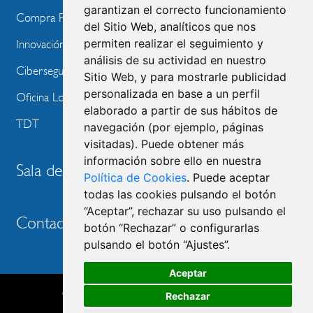
garantizan el correcto funcionamiento
Compra Pública de Innovación
del Sitio Web, analíticos que nos
permiten realizar el seguimiento y
Innovación Tecnológica
análisis de su actividad en nuestro
Ciberseguridad
Sitio Web, y para mostrarle publicidad
personalizada en base a un perfil
Oficina Local de Ayudas Públicas
elaborado a partir de sus hábitos de
TDT
navegación (por ejemplo, páginas
visitadas). Puede obtener más
información sobre ello en nuestra
Sala de prensa
Política de Cookies
. Puede aceptar
todas las cookies pulsando el botón
“Aceptar”, rechazar su uso pulsando el
Contacto
botón “Rechazar” o configurarlas
pulsando el botón “Ajustes”.
Aceptar
Accesibilidad
Aviso legal
Política de privacidad
Rechazar
MENU
Política de cookies