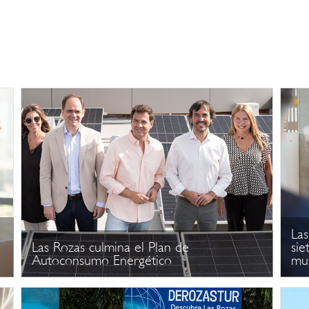
Las
Las Rozas culmina el Plan de
sie
Autoconsumo Energético
mu