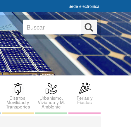
Sede electrónica
Buscar
Buscar
Distritos,
Urbanismo,
Ferias y
Movilidad y
Vivienda y M.
Fiestas
Transportes
Ambiente