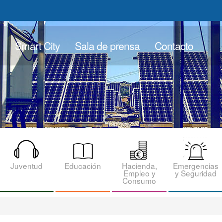
Smart City
Sala de prensa
Contacto
Juventud
Educación
Hacienda,
Emergencias
Empleo y
y Seguridad
Consumo