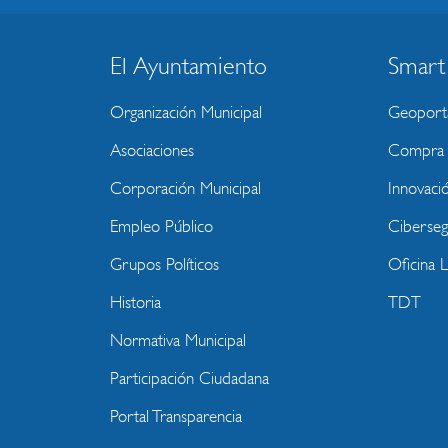
BLOQUE
El Ayuntamiento
Smart
MENU
Organización Municipal
Geoport
WEBSITE
Asociaciones
Compra P
Corporación Municipal
Innovaci
Empleo Público
Ciberseg
Grupos Políticos
Oficina 
Historia
TDT
Normativa Municipal
Participación Ciudadana
Portal Transparencia