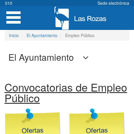
Pasar
010
Sede electrónica
al
Toggle
contenido
navigation
principal
Inicio
El Ayuntamiento
Empleo Público
El Ayuntamiento
Convocatorias de Empleo
Público