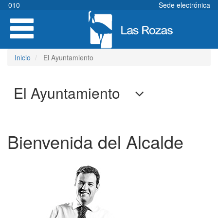
Pasar
010
Sede electrónica
al
Toggle
contenido
navigation
principal
Inicio
El Ayuntamiento
El Ayuntamiento
Bienvenida del Alcalde