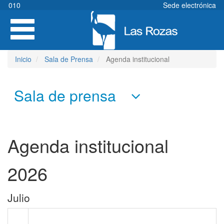
Pasar
010
Sede electrónica
al
Toggle
contenido
navigation
principal
Inicio
Sala de Prensa
Agenda institucional
Sala de prensa
Agenda institucional
2026
Julio