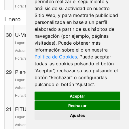
permiten realizar el seguimiento y
Hora: 17:30 h.
análisis de su actividad en nuestro
Sitio Web, y para mostrarle publicidad
Enero
personalizada en base a un perfil
elaborado a partir de sus hábitos de
30
U-Match
navegación (por ejemplo, páginas
Lugar: HUB232
visitadas). Puede obtener más
información sobre ello en nuestra
Asisten: alcalde, concejal de Economía, Empleo e Innovación
Política de Cookies
. Puede aceptar
Hora: 9:30 h.
todas las cookies pulsando el botón
“Aceptar”, rechazar su uso pulsando el
29
Pleno
botón “Rechazar” o configurarlas
Lugar: Salón de Plenos
pulsando el botón “Ajustes”.
Asisten: Corporación municipal
Hora: 9:30 h.
Aceptar
Rechazar
21
FITUR Mesa redonda
Ajustes
Lugar: Ifema Madrid
Asisten: Alcalde