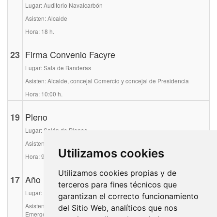
Lugar: Auditorio Navalcarbón
Asisten: Alcalde
Hora: 18 h.
23
Firma Convenio Facyre
Lugar: Sala de Banderas
Asisten: Alcalde, concejal Comercio y concejal de Presidencia
Hora: 10:00 h.
19
Pleno
Lugar: Salón de Plenos
Asisten: Corporación municipal
Utilizamos cookies
Hora: 9:30 h.
Utilizamos cookies propias y de
17
Año Nuevo Chino
terceros para fines técnicos que
Lugar: Auditorio Joaquín Rodrigo
garantizan el correcto funcionamiento
Asisten: Alcalde, concejal de Cultura y Concejal de Seguridad y
del Sitio Web, analíticos que nos
Emergencias