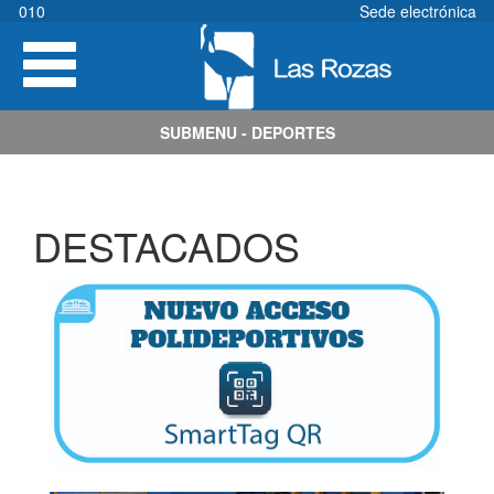
Pasar
010
Sede electrónica
al
Toggle
contenido
navigation
principal
SUBMENU - DEPORTES
DESTACADOS