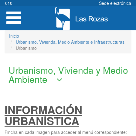
Pasar
010
Sede electrónica
al
Toggle
contenido
navigation
principal
Inicio
Urbanismo, Vivienda, Medio Ambiente e Infraestructuras
Urbanismo
Urbanismo, Vivienda y Medio
Ambiente
INFORMACIÓN
URBANÍSTICA
Pincha en cada imagen para acceder al menú correspondiente: