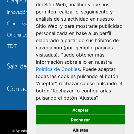
Compra Pública de Innovación
del Sitio Web, analíticos que nos
permiten realizar el seguimiento y
Innovación Tecnológica
análisis de su actividad en nuestro
Ciberseguridad
Sitio Web, y para mostrarle publicidad
personalizada en base a un perfil
Oficina Local de Ayudas Públicas
elaborado a partir de sus hábitos de
TDT
navegación (por ejemplo, páginas
visitadas). Puede obtener más
información sobre ello en nuestra
Sala de prensa
Política de Cookies
. Puede aceptar
todas las cookies pulsando el botón
“Aceptar”, rechazar su uso pulsando el
Contacto
botón “Rechazar” o configurarlas
pulsando el botón “Ajustes”.
Aceptar
Accesibilidad
Aviso legal
Política de privacidad
Rechazar
MENU
Política de cookies
Ajustes
© Ayuntamiento de Las Rozas de Madrid, 2026. Todos los derechos