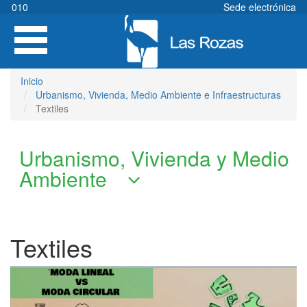
Pasar
010
Sede electrónica
al
Toggle
contenido
navigation
principal
Inicio
Urbanismo, Vivienda, Medio Ambiente e Infraestructuras
Textiles
Urbanismo, Vivienda y Medio
Ambiente
Textiles