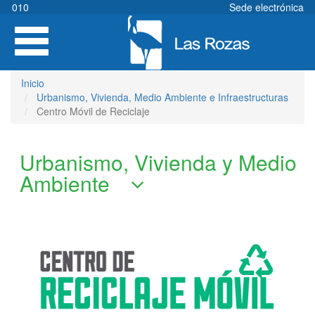
Pasar
010
Sede electrónica
al
Toggle
contenido
navigation
principal
Inicio
Urbanismo, Vivienda, Medio Ambiente e Infraestructuras
Centro Móvil de Reciclaje
Urbanismo, Vivienda y Medio
Ambiente