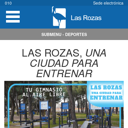
Pasar
010
Sede electrónica
al
Toggle
contenido
navigation
principal
SUBMENU - DEPORTES
LAS ROZAS,
UNA
CIUDAD PARA
ENTRENAR