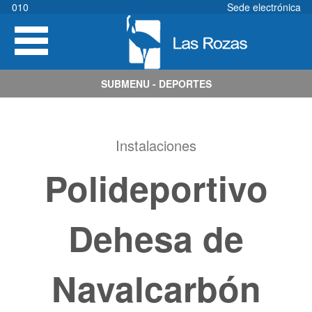
Pasar
010
Sede electrónica
al
Toggle
contenido
navigation
principal
SUBMENU - DEPORTES
Instalaciones
Polideportivo
Dehesa de
Navalcarbón