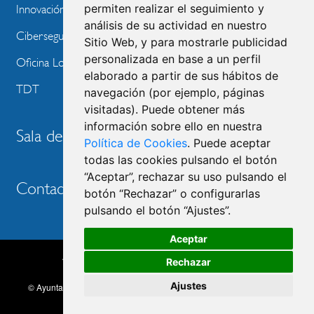
permiten realizar el seguimiento y
Innovación Tecnológica
análisis de su actividad en nuestro
Ciberseguridad
Sitio Web, y para mostrarle publicidad
personalizada en base a un perfil
Oficina Local de Ayudas Públicas
elaborado a partir de sus hábitos de
TDT
navegación (por ejemplo, páginas
visitadas). Puede obtener más
información sobre ello en nuestra
Sala de prensa
Política de Cookies
. Puede aceptar
todas las cookies pulsando el botón
“Aceptar”, rechazar su uso pulsando el
Contacto
botón “Rechazar” o configurarlas
pulsando el botón “Ajustes”.
Aceptar
Accesibilidad
Aviso legal
Política de privacidad
Rechazar
MENU
Política de cookies
Ajustes
© Ayuntamiento de Las Rozas de Madrid, 2026. Todos los derechos
FOOTER
reservados.