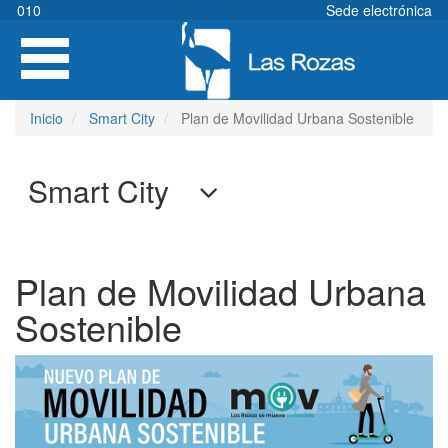
Pasar
010
Sede electrónica
al
Toggle
contenido
navigation
principal
Inicio
Smart City
Plan de Movilidad Urbana Sostenible
Smart City
Plan de Movilidad Urbana
Sostenible