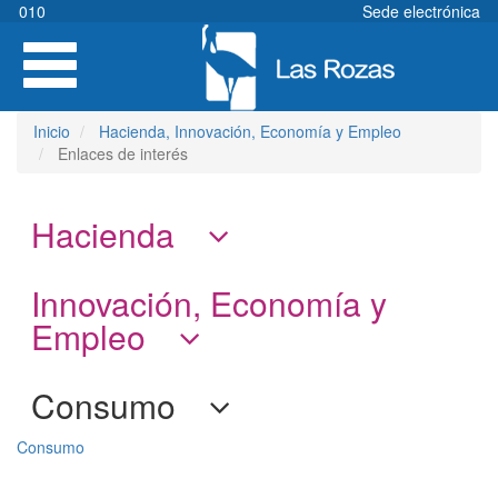
Pasar
010
Sede electrónica
al
Toggle
contenido
navigation
principal
Inicio
Hacienda, Innovación, Economía y Empleo
Enlaces de interés
Hacienda
Innovación, Economía y
Empleo
Consumo
Consumo