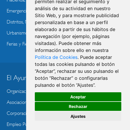
permiten realizar el seguimiento y
análisis de su actividad en nuestro
Emergencias y Seguridad
Sitio Web, y para mostrarle publicidad
Distritos, Movilidad y Transportes
personalizada en base a un perfil
elaborado a partir de sus hábitos de
Urbanismo, Vivienda y M. Ambiente
navegación (por ejemplo, páginas
visitadas). Puede obtener más
Ferias y Fiestas
información sobre ello en nuestra
Política de Cookies
. Puede aceptar
todas las cookies pulsando el botón
“Aceptar”, rechazar su uso pulsando el
El Ayuntamiento
botón “Rechazar” o configurarlas
BLOQUE
pulsando el botón “Ajustes”.
MENU
Organización Municipal
Aceptar
WEBSITE
Asociaciones
Rechazar
Corporación Municipal
Ajustes
Empleo Público