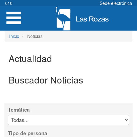
Pasar
010
Sede electrónica
al
Toggle
contenido
navigation
principal
Inicio
Noticias
Actualidad
Buscador Noticias
Temática
Tipo de persona