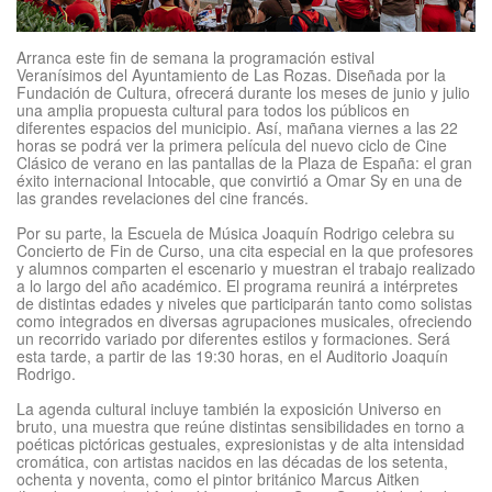
Arranca este fin de semana la programación estival
Veranísimos del Ayuntamiento de Las Rozas. Diseñada por la
Fundación de Cultura, ofrecerá durante los meses de junio y julio
una amplia propuesta cultural para todos los públicos en
diferentes espacios del municipio. Así, mañana viernes a las 22
horas se podrá ver la primera película del nuevo ciclo de Cine
Clásico de verano en las pantallas de la Plaza de España: el gran
éxito internacional Intocable, que convirtió a Omar Sy en una de
las grandes revelaciones del cine francés.
Por su parte, la Escuela de Música Joaquín Rodrigo celebra su
Concierto de Fin de Curso, una cita especial en la que profesores
y alumnos comparten el escenario y muestran el trabajo realizado
a lo largo del año académico. El programa reunirá a intérpretes
de distintas edades y niveles que participarán tanto como solistas
como integrados en diversas agrupaciones musicales, ofreciendo
un recorrido variado por diferentes estilos y formaciones. Será
esta tarde, a partir de las 19:30 horas, en el Auditorio Joaquín
Rodrigo.
La agenda cultural incluye también la exposición Universo en
bruto, una muestra que reúne distintas sensibilidades en torno a
poéticas pictóricas gestuales, expresionistas y de alta intensidad
cromática, con artistas nacidos en las décadas de los setenta,
ochenta y noventa, como el pintor británico Marcus Aitken