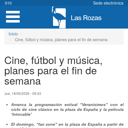
Pasar
010
Sede electrónica
al
Toggle
contenido
navigation
principal
Inicio
Cine, fútbol y música, planes para el fin de semana
Cine, fútbol y música,
planes para el fin de
semana
Jue, 18/06/2026 - 09:43
Arranca la programación estival “Veranísimos” con el
ciclo de cine clásico en la plaza de España y la película
‘Intocable’
El domingo, “fan zone” en la plaza de España a partir de