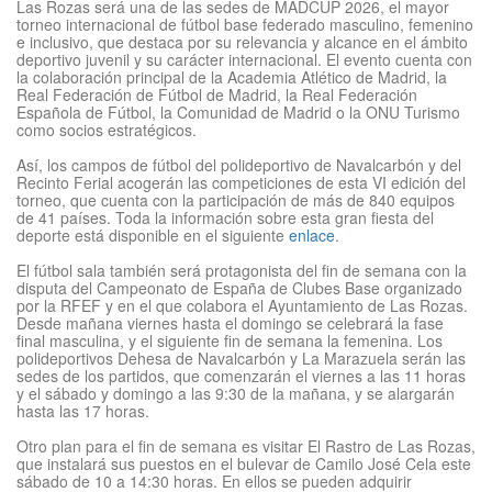
Las Rozas será una de las sedes de MADCUP 2026, el mayor
torneo internacional de fútbol base federado masculino, femenino
e inclusivo, que destaca por su relevancia y alcance en el ámbito
deportivo juvenil y su carácter internacional. El evento cuenta con
la colaboración principal de la Academia Atlético de Madrid, la
Real Federación de Fútbol de Madrid, la Real Federación
Española de Fútbol, la Comunidad de Madrid o la ONU Turismo
como socios estratégicos.
Así, los campos de fútbol del polideportivo de Navalcarbón y del
Recinto Ferial acogerán las competiciones de esta VI edición del
torneo, que cuenta con la participación de más de 840 equipos
de 41 países. Toda la información sobre esta gran fiesta del
deporte está disponible en el siguiente
enlace
.
El fútbol sala también será protagonista del fin de semana con la
disputa del Campeonato de España de Clubes Base organizado
por la RFEF y en el que colabora el Ayuntamiento de Las Rozas.
Desde mañana viernes hasta el domingo se celebrará la fase
final masculina, y el siguiente fin de semana la femenina. Los
polideportivos Dehesa de Navalcarbón y La Marazuela serán las
sedes de los partidos, que comenzarán el viernes a las 11 horas
y el sábado y domingo a las 9:30 de la mañana, y se alargarán
hasta las 17 horas.
Otro plan para el fin de semana es visitar El Rastro de Las Rozas,
que instalará sus puestos en el bulevar de Camilo José Cela este
sábado de 10 a 14:30 horas. En ellos se pueden adquirir