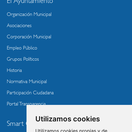
El Ayuntamiento
BLOQUE
MENU
Organización Municipal
WEBSITE
Asociaciones
Corporación Municipal
Empleo Público
Grupos Políticos
Historia
Normativa Municipal
Participación Ciudadana
Portal Transparencia
Utilizamos cookies
Smart City
Utilizamos cookies propias y de