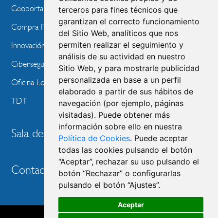
Geoportal
terceros para fines técnicos que
garantizan el correcto funcionamiento
Compra Pública de Innovación
del Sitio Web, analíticos que nos
permiten realizar el seguimiento y
Innovación Tecnológica
análisis de su actividad en nuestro
Ciberseguridad
Sitio Web, y para mostrarle publicidad
personalizada en base a un perfil
Oficina Local de Ayudas Públicas
elaborado a partir de sus hábitos de
TDT
navegación (por ejemplo, páginas
visitadas). Puede obtener más
información sobre ello en nuestra
Sala de prensa
Política de Cookies
. Puede aceptar
todas las cookies pulsando el botón
“Aceptar”, rechazar su uso pulsando el
Contacto
botón “Rechazar” o configurarlas
pulsando el botón “Ajustes”.
Aceptar
Accesibilidad
Aviso legal
Política de privacidad