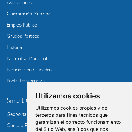
WEBSITE
Asociaciones
Corporación Municipal
Empleo Público
Grupos Políticos
Historia
Normativa Municipal
Participación Ciudadana
Portal Transparencia
Utilizamos cookies
Smart City
Utilizamos cookies propias y de
Geoportal
terceros para fines técnicos que
garantizan el correcto funcionamiento
Compra Pública de Innovación
del Sitio Web, analíticos que nos