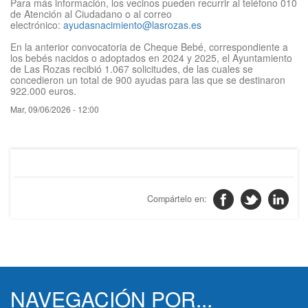
Para más información, los vecinos pueden recurrir al teléfono 010
de Atención al Ciudadano o al correo
electrónico:
ayudasnacimiento@lasrozas.es
En la anterior convocatoria de Cheque Bebé, correspondiente a
los bebés nacidos o adoptados en 2024 y 2025, el Ayuntamiento
de Las Rozas recibió 1.067 solicitudes, de las cuales se
concedieron un total de 900 ayudas para las que se destinaron
922.000 euros.
fecha
Mar, 09/06/2026 - 12:00
filtrado
noticia
NAVEGACIÓN POR...