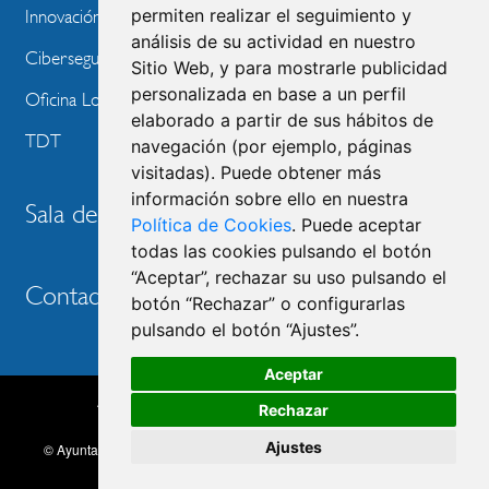
permiten realizar el seguimiento y
Innovación Tecnológica
análisis de su actividad en nuestro
Ciberseguridad
Sitio Web, y para mostrarle publicidad
personalizada en base a un perfil
Oficina Local de Ayudas Públicas
elaborado a partir de sus hábitos de
TDT
navegación (por ejemplo, páginas
visitadas). Puede obtener más
información sobre ello en nuestra
Sala de prensa
Política de Cookies
. Puede aceptar
todas las cookies pulsando el botón
“Aceptar”, rechazar su uso pulsando el
Contacto
botón “Rechazar” o configurarlas
pulsando el botón “Ajustes”.
Aceptar
Accesibilidad
Aviso legal
Política de privacidad
Rechazar
MENU
Política de cookies
Ajustes
© Ayuntamiento de Las Rozas de Madrid, 2026. Todos los derechos
FOOTER
reservados.