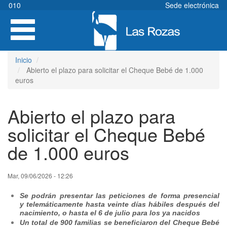
Pasar
010
Sede electrónica
al
Toggle
contenido
navigation
principal
Inicio
Abierto el plazo para solicitar el Cheque Bebé de 1.000
euros
Abierto el plazo para
solicitar el Cheque Bebé
de 1.000 euros
Mar, 09/06/2026 - 12:26
Se podrán presentar las peticiones de forma presencial
y
telemáticamente
hasta veinte días hábiles después del
nacimiento, o hasta el 6 de julio para los ya nacidos
Un total de 900 familias se beneficiaron del Cheque Bebé