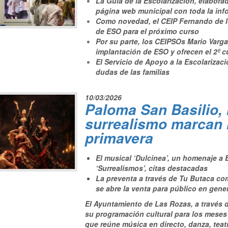
La Guía de la Escolarización, elabora
página web municipal con toda la inf
Como novedad, el CEIP Fernando de l
de ESO para el próximo curso
Por su parte, los CEIPSOs Mario Varga
implantación de ESO y ofrecen el 2º 
El Servicio de Apoyo a la Escolarizac
dudas de las familias
10/03/2026
Paloma San Basilio, 
surrealismo marcan l
primavera
El musical ‘Dulcinea’, un homenaje a 
‘Surrealismos’, citas destacadas
La preventa a través de Tu Butaca com
se abre la venta para público en gener
El Ayuntamiento de Las Rozas, a través 
su programación cultural para los meses 
que reúne música en directo, danza, teat