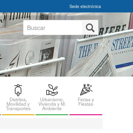
Sede electrónica
Buscar
Buscar
Distritos,
Urbanismo,
Ferias y
Movilidad y
Vivienda y M.
Fiestas
Transportes
Ambiente