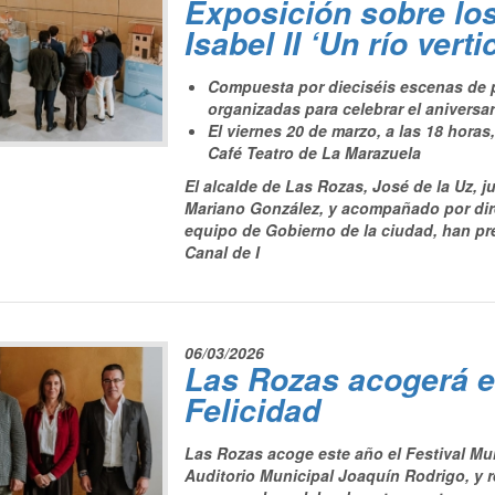
Exposición sobre lo
Isabel II ‘Un río verti
Compuesta por dieciséis escenas de pl
organizadas para celebrar el aniversa
El viernes 20 de marzo, a las 18 horas
Café Teatro de La Marazuela
El alcalde de Las Rozas, José de la Uz, j
Mariano González, y acompañado por dire
equipo de Gobierno de la ciudad, han pres
Canal de I
06/03/2026
Las Rozas acogerá el
Felicidad
Las Rozas acoge este año el Festival Mund
Auditorio Municipal Joaquín Rodrigo, y r