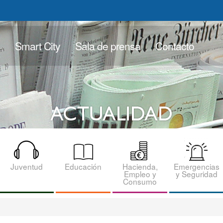
Smart City
Sala de prensa
Contacto
Juventud
Educación
Hacienda,
Emergencias
Empleo y
y Seguridad
Consumo