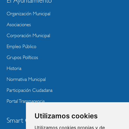
El Ayuntamiento
BLOQUE
MENU
Organización Municipal
WEBSITE
Asociaciones
Corporación Municipal
Empleo Público
Grupos Políticos
Historia
Normativa Municipal
Participación Ciudadana
Portal Transparencia
Utilizamos cookies
Smart City
Utilizamos cookies propias y de