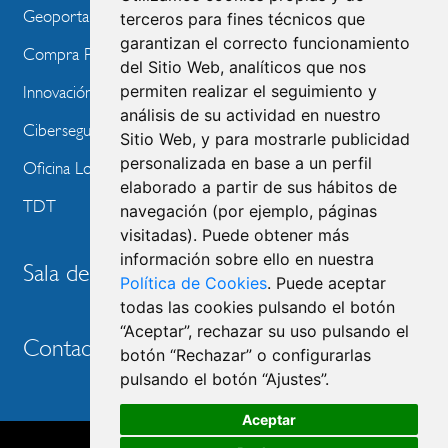
Geoportal
terceros para fines técnicos que
garantizan el correcto funcionamiento
Compra Pública de Innovación
del Sitio Web, analíticos que nos
permiten realizar el seguimiento y
Innovación Tecnológica
análisis de su actividad en nuestro
Ciberseguridad
Sitio Web, y para mostrarle publicidad
personalizada en base a un perfil
Oficina Local de Ayudas Públicas
elaborado a partir de sus hábitos de
TDT
navegación (por ejemplo, páginas
visitadas). Puede obtener más
información sobre ello en nuestra
Sala de prensa
Política de Cookies
. Puede aceptar
todas las cookies pulsando el botón
“Aceptar”, rechazar su uso pulsando el
Contacto
botón “Rechazar” o configurarlas
pulsando el botón “Ajustes”.
Aceptar
Accesibilidad
Aviso legal
Política de privacidad