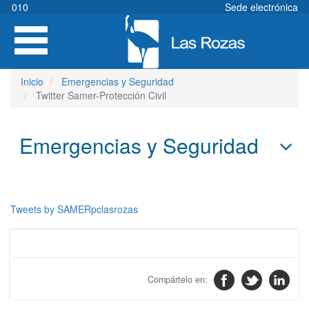
Pasar
010
Sede electrónica
al
Toggle
contenido
navigation
principal
Inicio
Emergencias y Seguridad
Twitter Samer-Protección Civil
Emergencias y Seguridad
Tweets by SAMERpclasrozas