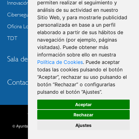
permiten realizar el seguimiento y
Innovación Tecnológica
análisis de su actividad en nuestro
Ciberseguridad
Sitio Web, y para mostrarle publicidad
personalizada en base a un perfil
Oficina Local de Ayudas Públicas
elaborado a partir de sus hábitos de
TDT
navegación (por ejemplo, páginas
visitadas). Puede obtener más
información sobre ello en nuestra
Sala de prensa
Política de Cookies
. Puede aceptar
todas las cookies pulsando el botón
“Aceptar”, rechazar su uso pulsando el
Contacto
botón “Rechazar” o configurarlas
pulsando el botón “Ajustes”.
Aceptar
Accesibilidad
Aviso legal
Política de privacidad
Rechazar
MENU
Política de cookies
Ajustes
© Ayuntamiento de Las Rozas de Madrid, 2026. Todos los derechos
FOOTER
reservados.