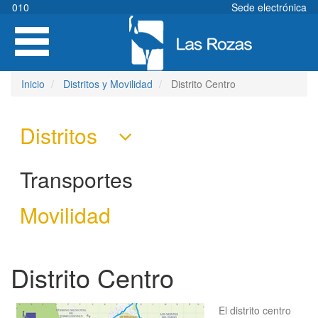
Pasar
010
Sede electrónica
al
Toggle
contenido
navigation
principal
Inicio
Distritos y Movilidad
Distrito Centro
Distritos
Transportes
Movilidad
Distrito Centro
El distrito centro