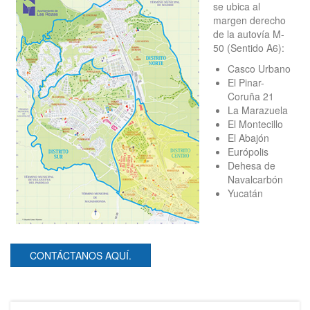
se ubica al
margen derecho
de la autovía M-
50 (Sentido A6):
Casco Urbano
El Pinar-
Coruña 21
La Marazuela
El Montecillo
El Abajón
Európolis
Dehesa de
Navalcarbón
Yucatán
CONTÁCTANOS AQUÍ.