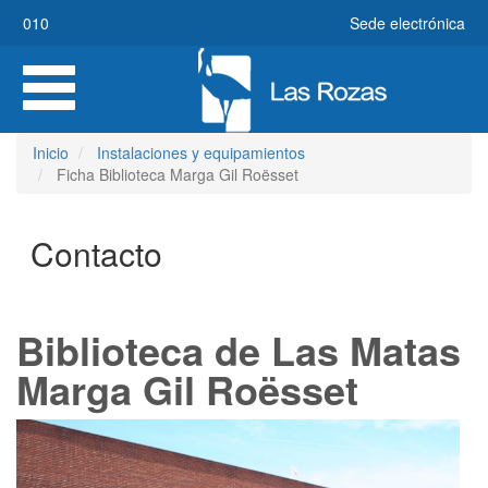
Pasar
010
Sede electrónica
al
contenido
Toggle
principal
navigation
Inicio
Instalaciones y equipamientos
Ficha Biblioteca Marga Gil Roësset
Contacto
Biblioteca de Las Matas
Marga Gil Roësset