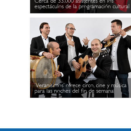
Cerca de 33.000 asistentes en los
espectáculos de la programación cultural
‘Veranísimos’ ofrece circo, cine y música
para las noches del fin de semana