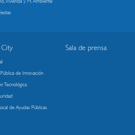
o, Vivienda y M. Ambiente
iestas
 City
Sala de prensa
al
ública de Innovación
ón Tecnológica
uridad
Local de Ayudas Públicas