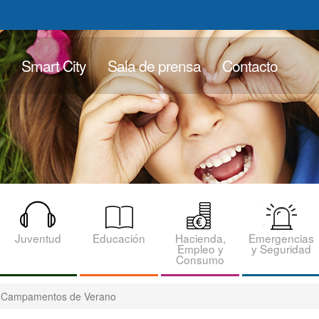
Smart City
Sala de prensa
Contacto
Juventud
Educación
Hacienda,
Emergencias
Empleo y
y Seguridad
Consumo
Campamentos de Verano