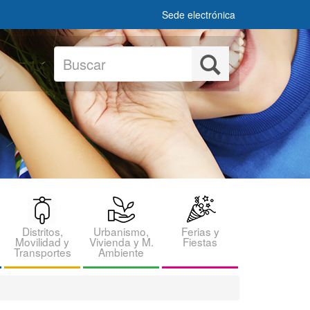
Sede electrónica
Buscar
Buscar
Distritos,
Urbanismo,
Ferias y
Movilidad y
Vivienda y M.
Fiestas
Transportes
Ambiente