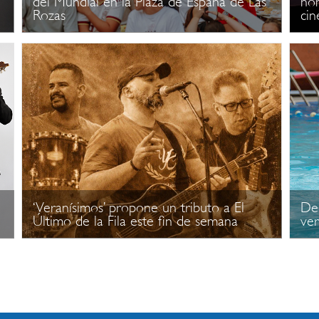
del Mundial en la Plaza de España de Las
hom
Rozas
cin
‘Veranísimos’ propone un tributo a El
De 
Último de la Fila este fin de semana
ve