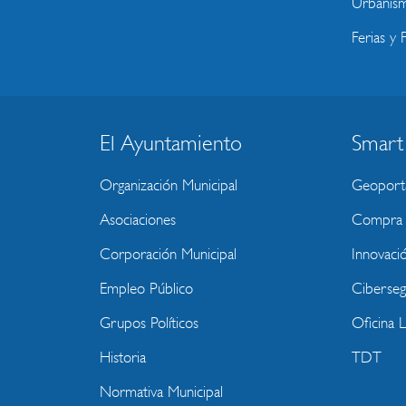
Urbanism
Ferias y F
El Ayuntamiento
Smart
BLOQUE
MENU
Organización Municipal
Geoport
WEBSITE
Asociaciones
Compra P
Corporación Municipal
Innovaci
Empleo Público
Ciberseg
Grupos Políticos
Oficina 
Historia
TDT
Normativa Municipal