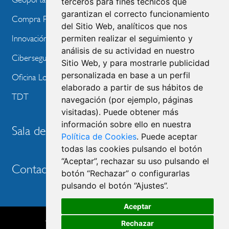
terceros para fines técnicos que
garantizan el correcto funcionamiento
Compra Pública de Innovación
del Sitio Web, analíticos que nos
permiten realizar el seguimiento y
Innovación Tecnológica
análisis de su actividad en nuestro
Ciberseguridad
Sitio Web, y para mostrarle publicidad
personalizada en base a un perfil
Oficina Local de Ayudas Públicas
elaborado a partir de sus hábitos de
TDT
navegación (por ejemplo, páginas
visitadas). Puede obtener más
información sobre ello en nuestra
Sala de prensa
Política de Cookies
. Puede aceptar
todas las cookies pulsando el botón
“Aceptar”, rechazar su uso pulsando el
Contacto
botón “Rechazar” o configurarlas
pulsando el botón “Ajustes”.
Aceptar
Accesibilidad
Aviso legal
Política de privacidad
Rechazar
Política de cookies