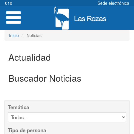
Pasar
010
Sede electrónica
al
Toggle
contenido
navigation
principal
Inicio
Noticias
Actualidad
Buscador Noticias
Temática
Tipo de persona