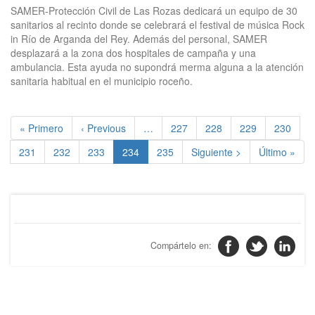
SAMER-Protección Civil de Las Rozas dedicará un equipo de 30
sanitarios al recinto donde se celebrará el festival de música Rock
in Río de Arganda del Rey. Además del personal, SAMER
desplazará a la zona dos hospitales de campaña y una
ambulancia. Esta ayuda no supondrá merma alguna a la atención
sanitaria habitual en el municipio roceño.
Paginación
Primera
« Primero
Página
‹ Previous
…
Page
227
Page
228
Page
229
Page
230
página
anterior
Page
231
Page
232
Page
233
Página
234
Page
235
Página
Siguiente >
Última
Último »
actual
siguiente
página