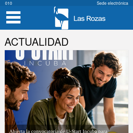
Pasar
010
Sede electrónica
al
Toggle
contenido
navigation
principal
ACTUALIDAD
Abierta la convocatoria de U-Start Incuba para