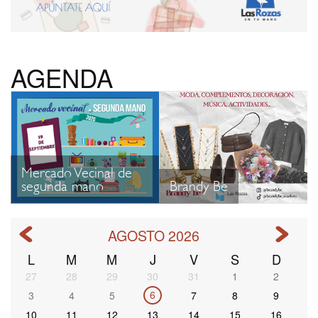
AGENDA
Mercado Vecinal de
segunda mano
Brandy Be
AGOSTO 2026
L
M
M
J
V
S
D
Paginación
27
28
29
30
31
1
2
6
3
4
5
7
8
9
10
11
12
13
14
15
16