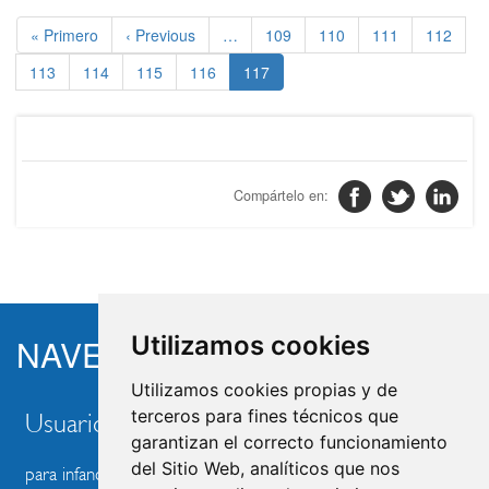
Paginación
Primera
Página
Page
Page
Page
Page
« Primero
‹ Previous
…
109
110
111
112
página
anterior
Page
Page
Page
Page
Página
113
114
115
116
117
actual
Utilizamos cookies
NAVEGACIÓN POR...
Utilizamos cookies propias y de
terceros para fines técnicos que
Usuario
garantizan el correcto funcionamiento
del Sitio Web, analíticos que nos
para infancia y familia