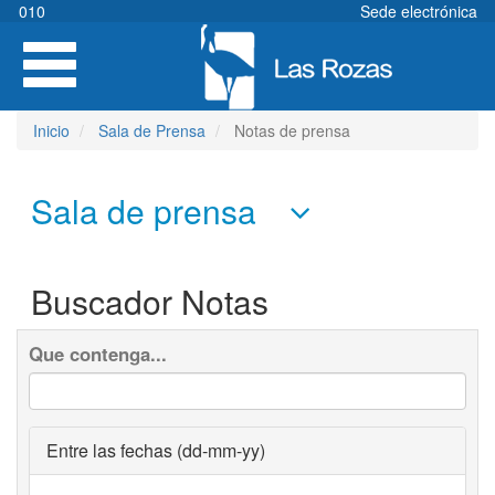
Pasar
010
Sede electrónica
al
Toggle
contenido
navigation
principal
Inicio
Sala de Prensa
Notas de prensa
Sala de prensa
Buscador Notas
Que contenga...
Entre las fechas (dd-mm-yy)