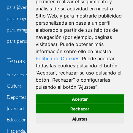
permiten realizar el seguimiento y
para jóvenes
análisis de su actividad en nuestro
Sitio Web, y para mostrarle publicidad
para mayores
personalizada en base a un perfil
para inmigración
elaborado a partir de sus hábitos de
navegación (por ejemplo, páginas
para personas con discapacidad
visitadas). Puede obtener más
información sobre ello en nuestra
Política de Cookies
. Puede aceptar
Temas
todas las cookies pulsando el botón
“Aceptar”, rechazar su uso pulsando el
Servicios Sociales y Sanidad
botón “Rechazar” o configurarlas
Cultura
pulsando el botón “Ajustes”.
Deportes
Aceptar
Juventud
Rechazar
Ajustes
Educación
Hacienda, Empleo y Consumo