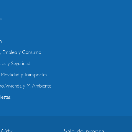
s
n
a, Empleo y Consumo
ias y Seguridad
, Movilidad y Transportes
o, Vivienda y M. Ambiente
iestas
 City
Sala de prensa