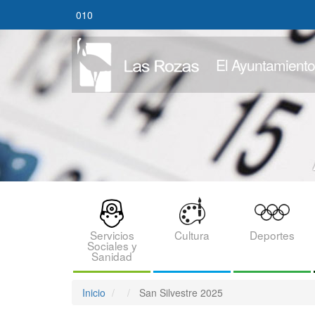
Pasar
010
al
contenido
principal
El Ayuntamiento
BLOQUE
MENU
Servicios
Cultura
Deportes
Sociales y
CATEGORIAS
Sanidad
Inicio
San Silvestre 2025