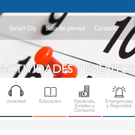
Smart City
Sala de prensa
Contacto
Juventud
Educación
Hacienda,
Emergencias
Empleo y
y Seguridad
Consumo