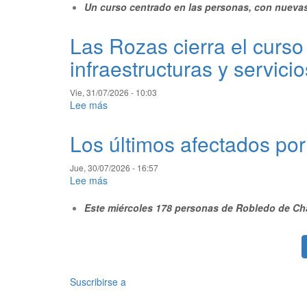
Un curso centrado en las personas, con nuevas i
Rozas
cierra
el
Las Rozas cierra el curso
curso
infraestructuras y servici
político
con
nuevas
Vie, 31/07/2026 - 10:03
inversiones
Lee más
sobre
y
Las
avances
Rozas
Los últimos afectados por
en
cierra
infraestructuras
el
Jue, 30/07/2026 - 16:57
y
curso
Lee más
sobre
servicios
político
Los
públicos
con
Este miércoles 178 personas de Robledo de Ch
últimos
nuevas
afectados
inversiones
Paginación
por
y
los
avances
incendios
en
de
Suscribirse a
infraestructuras
Ávila
y
y