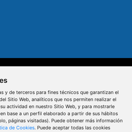
dad
Aviso legal
Política de privacidad
Política de cookies
ies
R
s y de terceros para fines técnicos que garantizan el
el Sitio Web, analíticos que nos permiten realizar el
 su actividad en nuestro Sitio Web, y para mostrarle
en base a un perfil elaborado a partir de sus hábitos
lo, páginas visitadas). Puede obtener más información
ítica de Cookies
. Puede aceptar todas las cookies