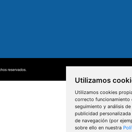
chos reservados.
Accesibili
MENU
Utilizamos cook
FOOTE
Utilizamos cookies propia
correcto funcionamiento d
seguimiento y análisis de
publicidad personalizada 
de navegación (por ejemp
sobre ello en nuestra
Pol