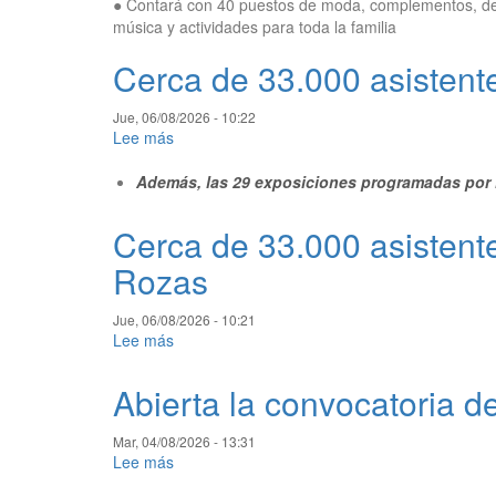
● Contará con 40 puestos de moda, complementos, de
música y actividades para toda la familia
Cerca de 33.000 asistente
Jue, 06/08/2026 - 10:22
Lee más
sobre
Cerca
Además, las 29 exposiciones programadas por l
de
33.000
asistentes
Cerca de 33.000 asistente
en
Rozas
los
espectáculos
de
Jue, 06/08/2026 - 10:21
la
Lee más
sobre
programación
Cerca
cultural
de
Abierta la convocatoria d
33.000
asistentes
Mar, 04/08/2026 - 13:31
en
Lee más
sobre
los
Abierta
espectáculos