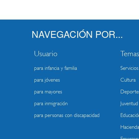
servicios
Madrid
públicos
dejan
La
Marazuela
NAVEGACIÓN POR...
Usuario
Tema
para infancia y familia
Servicios
para jóvenes
Cultura
para mayores
Deporte
para inmigración
Juventud
para personas con discapacidad
Educació
Haciend
Emergenc