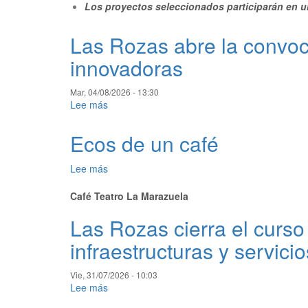
Los proyectos seleccionados participarán en u
la
de
convocatoria
la
de
Las Rozas abre la convoc
programación
U-
cultural
innovadoras
Start
de
Incuba
Las
para
Mar, 04/08/2026 - 13:30
Rozas
impulsar
Lee más
sobre
nuevas
Las
startups
Rozas
Ecos de un café
innovadoras
abre
la
Lee más
sobre
convocatoria
Ecos
de
Café Teatro La Marazuela
de
U-
un
Start
Las Rozas cierra el curso
café
Incuba
para
infraestructuras y servici
impulsar
nuevas
Vie, 31/07/2026 - 10:03
startups
Lee más
sobre
innovadoras
Las