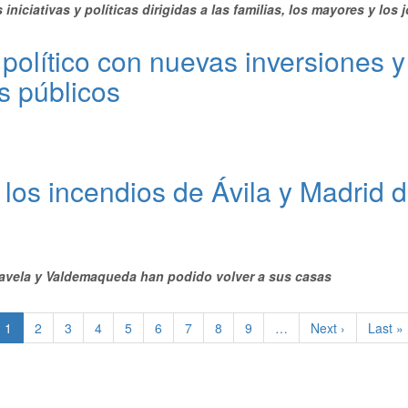
niciativas y políticas dirigidas a las familias, los mayores y los 
 político con nuevas inversiones 
os públicos
 los incendios de Ávila y Madrid
avela y Valdemaqueda han podido volver a sus casas
Página
1
Page
2
Page
3
Page
4
Page
5
Page
6
Page
7
Page
8
Page
9
…
Página
Next ›
Última
Last »
actual
siguiente
página