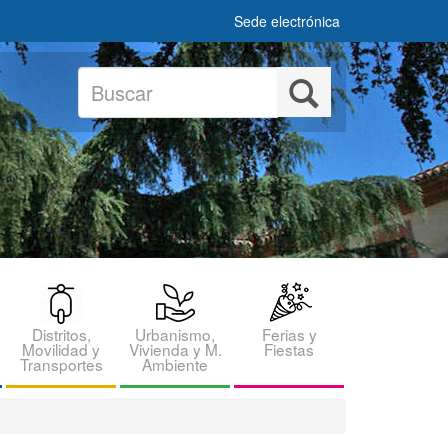
Sede electrónica
Buscar
Buscar
Distritos,
Urbanismo,
Ferias y
Movilidad y
Vivienda y M.
Fiestas
Transportes
Ambiente