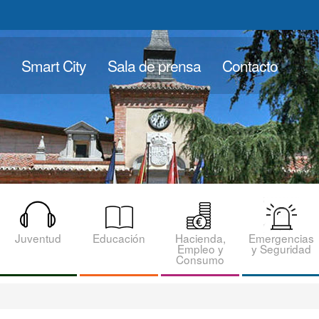
Smart City
Sala de prensa
Contacto
Juventud
Educación
Hacienda,
Emergencias
Empleo y
y Seguridad
Consumo