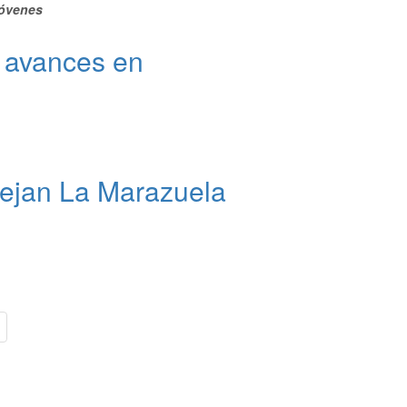
jóvenes
y avances en
 dejan La Marazuela