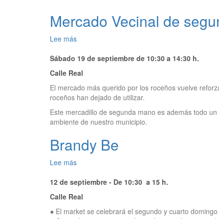
Mercado Vecinal de seg
Lee más
sobre
Mercado
Sábado 19 de septiembre de 10:30 a 14:30 h.
Vecinal
de
Calle Real
segunda
El mercado más querido por los roceños vuelve reforz
mano
roceños han dejado de utilizar.
Este mercadillo de segunda mano es además todo un ev
ambiente de nuestro municipio.
Brandy Be
Lee más
sobre
Brandy
12 de septiembre - De 10:30 a 15 h.
Be
Calle Real
● El market se celebrará el segundo y cuarto domingo