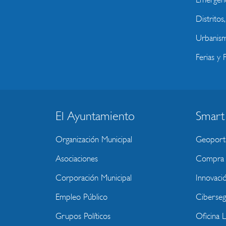
Distritos
Urbanism
Ferias y F
El Ayuntamiento
Smart
BLOQUE
MENU
Organización Municipal
Geoport
WEBSITE
Asociaciones
Compra P
Corporación Municipal
Innovaci
Empleo Público
Ciberseg
Grupos Políticos
Oficina 