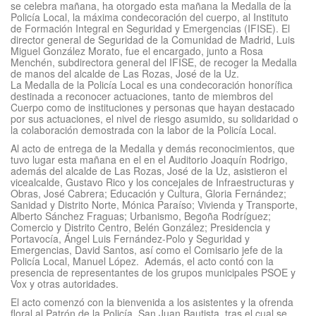
se celebra mañana, ha otorgado esta mañana la Medalla de la
Policía Local, la máxima condecoración del cuerpo, al Instituto
de Formación Integral en Seguridad y Emergencias (IFISE). El
director general de Seguridad de la Comunidad de Madrid, Luis
Miguel González Morato, fue el encargado, junto a Rosa
Menchén, subdirectora general del IFISE, de recoger la Medalla
de manos del alcalde de Las Rozas, José de la Uz.
La Medalla de la Policía Local es una condecoración honorífica
destinada a reconocer actuaciones, tanto de miembros del
Cuerpo como de instituciones y personas que hayan destacado
por sus actuaciones, el nivel de riesgo asumido, su solidaridad o
la colaboración demostrada con la labor de la Policía Local.
Al acto de entrega de la Medalla y demás reconocimientos, que
tuvo lugar esta mañana en el en el Auditorio Joaquín Rodrigo,
además del alcalde de Las Rozas, José de la Uz, asistieron el
vicealcalde, Gustavo Rico y los concejales de Infraestructuras y
Obras, José Cabrera; Educación y Cultura, Gloria Fernández;
Sanidad y Distrito Norte, Mónica Paraíso; Vivienda y Transporte,
Alberto Sánchez Fraguas; Urbanismo, Begoña Rodríguez;
Comercio y Distrito Centro, Belén González; Presidencia y
Portavocía, Ángel Luis Fernández-Polo y Seguridad y
Emergencias, David Santos, así como el Comisario jefe de la
Policía Local, Manuel López. Además, el acto contó con la
presencia de representantes de los grupos municipales PSOE y
Vox y otras autoridades.
El acto comenzó con la bienvenida a los asistentes y la ofrenda
floral al Patrón de la Policía, San Juan Bautista, tras el cual se