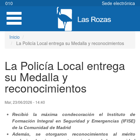
Pasar
010
Sede electrónica
al
Toggle
contenido
navigation
principal
Inicio
La Policía Local entrega su Medalla y reconocimientos
La Policía Local entrega
su Medalla y
reconocimientos
Mar, 23/06/2026 - 14:40
Recibió la máxima condecoración el Instituto de
Formación Integral en Seguridad y Emergencias (IFISE)
de la Comunidad de Madrid
Además, se otorgaron reconocimientos al mérito