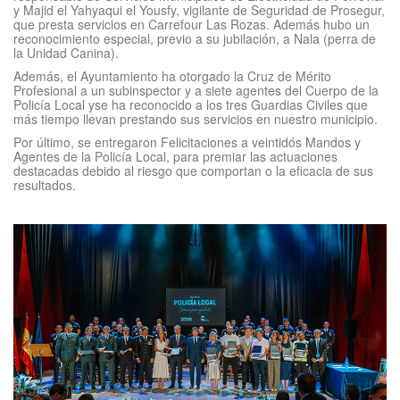
y Majid el Yahyaqui el Yousfy, vigilante de Seguridad de Prosegur,
que presta servicios en Carrefour Las Rozas. Además hubo un
reconocimiento especial, previo a su jubilación, a Nala (perra de
la Unidad Canina).
Además, el Ayuntamiento ha otorgado la Cruz de Mérito
Profesional a un subinspector y a siete agentes del Cuerpo de la
Policía Local yse ha reconocido a los tres Guardias Civiles que
más tiempo llevan prestando sus servicios en nuestro municipio.
Por último, se entregaron Felicitaciones a veintidós Mandos y
Agentes de la Policía Local, para premiar las actuaciones
destacadas debido al riesgo que comportan o la eficacia de sus
resultados.