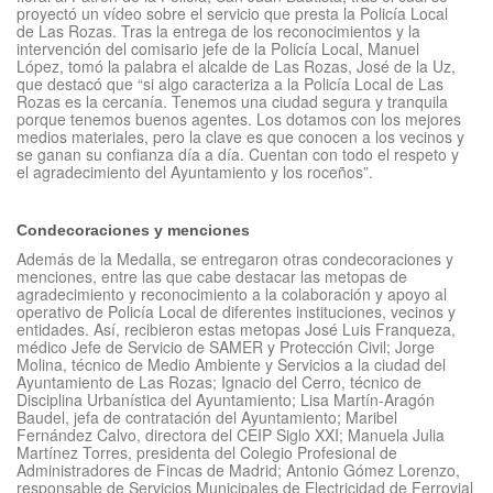
proyectó un vídeo sobre el servicio que presta la Policía Local
de Las Rozas. Tras la entrega de los reconocimientos y la
intervención del comisario jefe de la Policía Local, Manuel
López, tomó la palabra el alcalde de Las Rozas, José de la Uz,
que destacó que “si algo caracteriza a la Policía Local de Las
Rozas es la cercanía. Tenemos una ciudad segura y tranquila
porque tenemos buenos agentes. Los dotamos con los mejores
medios materiales, pero la clave es que conocen a los vecinos y
se ganan su confianza día a día. Cuentan con todo el respeto y
el agradecimiento del Ayuntamiento y los roceños”.
Condecoraciones y menciones
Además de la Medalla, se entregaron otras condecoraciones y
menciones, entre las que cabe destacar las metopas de
agradecimiento y reconocimiento a la colaboración y apoyo al
operativo de Policía Local de diferentes instituciones, vecinos y
entidades. Así, recibieron estas metopas José Luis Franqueza,
médico Jefe de Servicio de SAMER y Protección Civil; Jorge
Molina, técnico de Medio Ambiente y Servicios a la ciudad del
Ayuntamiento de Las Rozas; Ignacio del Cerro, técnico de
Disciplina Urbanística del Ayuntamiento; Lisa Martín-Aragón
Baudel, jefa de contratación del Ayuntamiento; Maribel
Fernández Calvo, directora del CEIP Siglo XXI; Manuela Julia
Martínez Torres, presidenta del Colegio Profesional de
Administradores de Fincas de Madrid; Antonio Gómez Lorenzo,
responsable de Servicios Municipales de Electricidad de Ferrovial