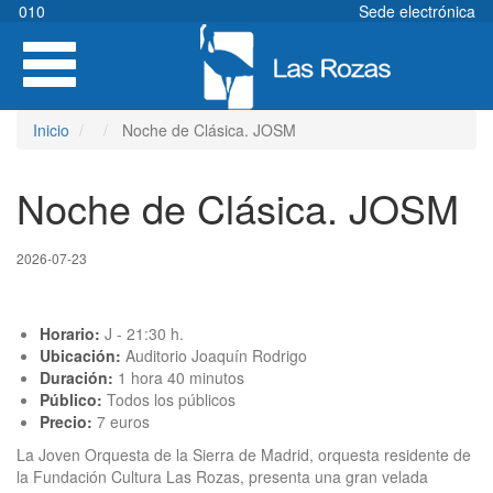
Pasar
010
Sede electrónica
al
Toggle
contenido
navigation
principal
Inicio
Noche de Clásica. JOSM
Noche de Clásica. JOSM
2026-07-23
Horario:
J - 21:30 h.
Ubicación:
Auditorio Joaquín Rodrigo
Duración:
1 hora 40 minutos
Público:
Todos los públicos
Precio:
7 euros
La Joven Orquesta de la Sierra de Madrid, orquesta residente de
la Fundación Cultura Las Rozas, presenta una gran velada