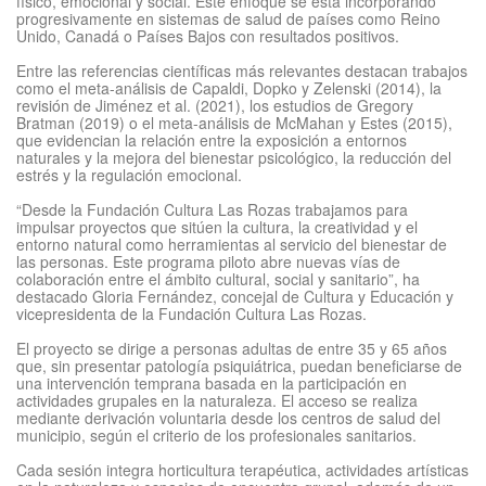
físico, emocional y social. Este enfoque se está incorporando
progresivamente en sistemas de salud de países como Reino
Unido, Canadá o Países Bajos con resultados positivos.
Entre las referencias científicas más relevantes destacan trabajos
como el meta-análisis de Capaldi, Dopko y Zelenski (2014), la
revisión de Jiménez et al. (2021), los estudios de Gregory
Bratman (2019) o el meta-análisis de McMahan y Estes (2015),
que evidencian la relación entre la exposición a entornos
naturales y la mejora del bienestar psicológico, la reducción del
estrés y la regulación emocional.
“Desde la Fundación Cultura Las Rozas trabajamos para
impulsar proyectos que sitúen la cultura, la creatividad y el
entorno natural como herramientas al servicio del bienestar de
las personas. Este programa piloto abre nuevas vías de
colaboración entre el ámbito cultural, social y sanitario”, ha
destacado Gloria Fernández, concejal de Cultura y Educación y
vicepresidenta de la Fundación Cultura Las Rozas.
El proyecto se dirige a personas adultas de entre 35 y 65 años
que, sin presentar patología psiquiátrica, puedan beneficiarse de
una intervención temprana basada en la participación en
actividades grupales en la naturaleza. El acceso se realiza
mediante derivación voluntaria desde los centros de salud del
municipio, según el criterio de los profesionales sanitarios.
Cada sesión integra horticultura terapéutica, actividades artísticas