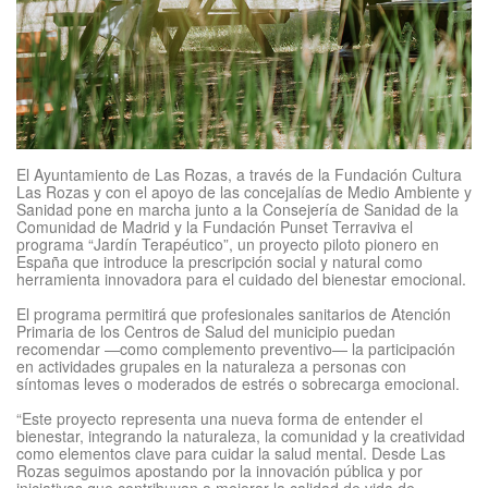
El Ayuntamiento de Las Rozas, a través de la Fundación Cultura
Las Rozas y con el apoyo de las concejalías de Medio Ambiente y
Sanidad pone en marcha junto a la Consejería de Sanidad de la
Comunidad de Madrid y la Fundación Punset Terraviva el
programa “Jardín Terapéutico”, un proyecto piloto pionero en
España que introduce la prescripción social y natural como
herramienta innovadora para el cuidado del bienestar emocional.
El programa permitirá que profesionales sanitarios de Atención
Primaria de los Centros de Salud del municipio puedan
recomendar —como complemento preventivo— la participación
en actividades grupales en la naturaleza a personas con
síntomas leves o moderados de estrés o sobrecarga emocional.
“Este proyecto representa una nueva forma de entender el
bienestar, integrando la naturaleza, la comunidad y la creatividad
como elementos clave para cuidar la salud mental. Desde Las
Rozas seguimos apostando por la innovación pública y por
iniciativas que contribuyan a mejorar la calidad de vida de