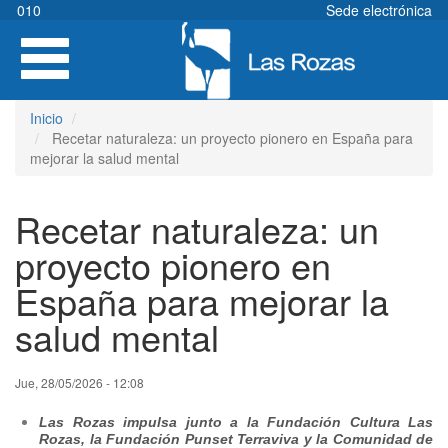
Pasar
010
Sede electrónica
al
Toggle
contenido
navigation
principal
Inicio
Recetar naturaleza: un proyecto pionero en España para
mejorar la salud mental
Recetar naturaleza: un
proyecto pionero en
España para mejorar la
salud mental
Jue, 28/05/2026 - 12:08
Las Rozas impulsa junto a la Fundación Cultura Las
Rozas, la Fundación Punset Terraviva y la Comunidad de