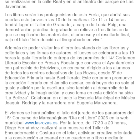
se realizarán en la calle Real y en el anfiteatro del parque de Las
Javerianas.
Los libros serán los protagonistas de esta Feria, que abrirá sus
puertas este jueves a las 10 de la mañana. De 11 a 14 horas
tendrá lugar el Taller de Grabado, a cargo de Lucía Puig, una
demostración práctica de grabado en relieve a tres tintas en la
que se explicarán los materiales, el proceso y el resultado final,
bajo el título “Introducción al linograbado en vivo”.
Además de poder visitar los diferentes stands de las librerías y
editoriales y las firmas de autores, el jueves se celebrará a las 19
horas la gala literaria de entrega de los premios del 14º Certamen
Literario Escolar de Prosa y Poesía que convoca el Ayuntamiento
con patrocinio de Edelvives, un concurso dirigido a los alumnos
de todos los centros educativos de Las Rozas, desde 5º de
Educación Primaria hasta Bachillerato. Este certamen promueve
la creación literaria en el ámbito escolar, contribuyendo no solo al
gusto y afición por la escritura, sino también al desarrollo de la
creatividad y la imaginación, y cuyo tema en esta edición ha sido
“La Belleza”. Colaboran en el acto la Escuela Municipal de Música
Joaquín Rodrigo y la narradora oral Eugenia Manzanera.
El viernes se hará público el fallo del jurado de los ganadores del
15º Concurso de Marcapáginas “Día del Libro” 2026 en la web
municipal
www.lasrozas.es
. Por la tarde, de 17:30 a 20 horas,
Diego Fernández realizará una muestra del Taller de
Encuadernación: Costura en el telar, actividad creativa orientada
a la construcción artesanal de un cuaderno o libro mediante