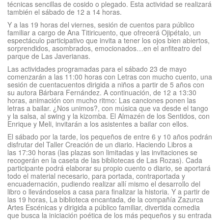
técnicas sencillas de cosido o plegado. Esta actividad se realizará
también el sábado de 12 a 14 horas.
Y a las 19 horas del viernes, sesión de cuentos para público
familiar a cargo de Ana Titiricuento, que ofrecerá Ojipétalo, un
espectáculo participativo que invita a tener los ojos bien abiertos,
sorprendidos, asombrados, emocionados…en el anfiteatro del
parque de Las Javerianas.
Las actividades programadas para el sábado 23 de mayo
comenzarán a las 11:00 horas con Letras con mucho cuento, una
sesión de cuentacuentos dirigida a niños a partir de 5 años con
su autora Bárbara Fernández. A continuación, de 12 a 13:30
horas, animación con mucho ritmo: Las canciones ponen las
letras a bailar. ¿Nos unimos?, con música que va desde el tango
y la salsa, al swing y la kizomba. El Almazén de los Sentidos, con
Enrique y Meli, invitarán a los asistentes a bailar con ellos.
El sábado por la tarde, los pequeños de entre 6 y 10 años podrán
disfrutar del Taller Creación de un diario. Haciendo Libros a
las 17:30 horas (las plazas son limitadas y las invitaciones se
recogerán en la caseta de las bibliotecas de Las Rozas). Cada
participante podrá elaborar su propio cuento o diario, se aportará
todo el material necesario, para portada, contraportada y
encuadernación, pudiendo realizar allí mismo el desarrollo del
libro o llevándoselos a casa para finalizar la historia. Y a partir de
las 19 horas, La biblioteca encantada, de la compañía Zazurca
Artes Escénicas y dirigida a público familiar, divertida comedia
que busca la iniciación poética de los más pequeños y su entrada