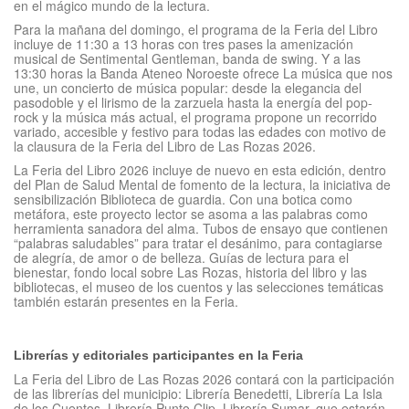
en el mágico mundo de la lectura.
Para la mañana del domingo, el programa de la Feria del Libro
incluye de 11:30 a 13 horas con tres pases la amenización
musical de Sentimental Gentleman, banda de swing. Y a las
13:30 horas la Banda Ateneo Noroeste ofrece La música que nos
une, un concierto de música popular: desde la elegancia del
pasodoble y el lirismo de la zarzuela hasta la energía del pop-
rock y la música más actual, el programa propone un recorrido
variado, accesible y festivo para todas las edades con motivo de
la clausura de la Feria del Libro de Las Rozas 2026.
La Feria del Libro 2026 incluye de nuevo en esta edición, dentro
del Plan de Salud Mental de fomento de la lectura, la iniciativa de
sensibilización Biblioteca de guardia. Con una botica como
metáfora, este proyecto lector se asoma a las palabras como
herramienta sanadora del alma. Tubos de ensayo que contienen
“palabras saludables” para tratar el desánimo, para contagiarse
de alegría, de amor o de belleza. Guías de lectura para el
bienestar, fondo local sobre Las Rozas, historia del libro y las
bibliotecas, el museo de los cuentos y las selecciones temáticas
también estarán presentes en la Feria.
Librerías y editoriales participantes en la Feria
La Feria del Libro de Las Rozas 2026 contará con la participación
de las librerías del municipio: Librería Benedetti, Librería La Isla
de los Cuentos, Librería Punto Clip, Librería Sumar, que estarán