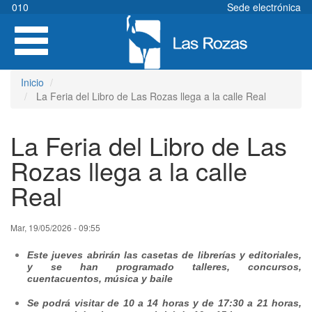
Pasar
010
Sede electrónica
al
Toggle
contenido
navigation
principal
Inicio
La Feria del Libro de Las Rozas llega a la calle Real
La Feria del Libro de Las
Rozas llega a la calle
Real
Mar, 19/05/2026 - 09:55
Este jueves abrirán las casetas de librerías y editoriales,
y se han programado talleres, concursos,
cuentacuentos, música y baile
Se podrá visitar de 10 a 14 horas y de 17:30 a 21 horas,