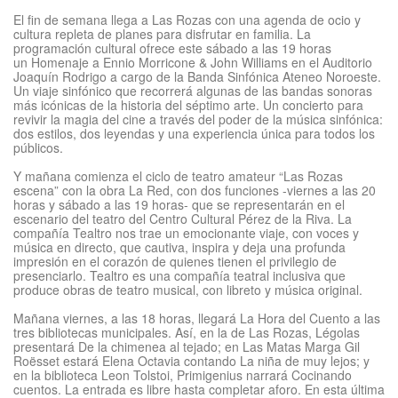
El fin de semana llega a Las Rozas con una agenda de ocio y
cultura repleta de planes para disfrutar en familia. La
programación cultural ofrece este sábado a las 19 horas
un Homenaje a Ennio Morricone & John Williams en el Auditorio
Joaquín Rodrigo a cargo de la Banda Sinfónica Ateneo Noroeste.
Un viaje sinfónico que recorrerá algunas de las bandas sonoras
más icónicas de la historia del séptimo arte. Un concierto para
revivir la magia del cine a través del poder de la música sinfónica:
dos estilos, dos leyendas y una experiencia única para todos los
públicos.
Y mañana comienza el ciclo de teatro amateur “Las Rozas
escena” con la obra La Red, con dos funciones -viernes a las 20
horas y sábado a las 19 horas- que se representarán en el
escenario del teatro del Centro Cultural Pérez de la Riva. La
compañía Tealtro nos trae un emocionante viaje, con voces y
música en directo, que cautiva, inspira y deja una profunda
impresión en el corazón de quienes tienen el privilegio de
presenciarlo. Tealtro es una compañía teatral inclusiva que
produce obras de teatro musical, con libreto y música original.
Mañana viernes, a las 18 horas, llegará La Hora del Cuento a las
tres bibliotecas municipales. Así, en la de Las Rozas, Légolas
presentará De la chimenea al tejado; en Las Matas Marga Gil
Roësset estará Elena Octavia contando La niña de muy lejos; y
en la biblioteca Leon Tolstoi, Primigenius narrará Cocinando
cuentos. La entrada es libre hasta completar aforo. En esta última