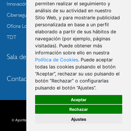
permiten realizar el seguimiento y
Innovación Tecnológica
análisis de su actividad en nuestro
Ciberseguridad
Sitio Web, y para mostrarle publicidad
personalizada en base a un perfil
Oficina Local de Ayudas Públicas
elaborado a partir de sus hábitos de
TDT
navegación (por ejemplo, páginas
visitadas). Puede obtener más
información sobre ello en nuestra
Sala de prensa
Política de Cookies
. Puede aceptar
todas las cookies pulsando el botón
“Aceptar”, rechazar su uso pulsando el
Contacto
botón “Rechazar” o configurarlas
pulsando el botón “Ajustes”.
Aceptar
Accesibilidad
Aviso legal
Política de privacidad
Rechazar
MENU
Política de cookies
Ajustes
© Ayuntamiento de Las Rozas de Madrid, 2026. Todos los derechos
FOOTER
reservados.