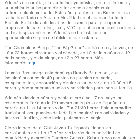
Además de comida, el evento incluye música, entretenimiento y
un ambiente único para disfrutar de este apasionante
enfrentamiento culinario. Este año, gracias a Las Rozas Innova,
se ha habilitado un Área de Movilidad en el aparcamiento del
Recinto Ferial durante los días del evento para que operen
empresas de carsharing, taxi y VTC, que ofrecerán bonificaciones
en los desplazamientos. Además se ha instalado un
aparcamiento seguro de bicicletas particulares
The Champions Burger “The Big Game” abrirá de hoy jueves, de
18 a 23 horas; el viernes y el sábado, de 12 de la mañana a 12
de la noche, y el domingo, de 12 a 23 horas. Más
información
aquí
.
La calle Real acoge este domingo Brandy Be market, que
instalará sus más de 40 puestos de puestos de moda,
complementos, decoración y bisutería, en horario de 10:30 a 15
horas, y habrá además música y actividades para toda la familia.
Además, desde mañana y hasta el próximo 17 de mayo, se
celebrará la Feria de la Primavera en la plaza de España, en
horario de 11 a 14 horas y de 17 a 21:30 horas. Este mercadillo
tradicional, con puestos de todo tipo, contará con actividades y
talleres infantiles, globoflexia, pintacaras y magia.
Cierra la agenda el Club Joven Tu Espacio, donde los
participantes de 11 a 17 años realizarán de la actividad de
creatividad y expresión Cuadros Galaxia. Sobre lienzo con pintura