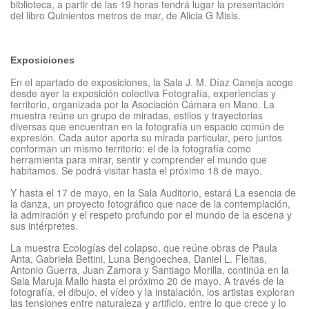
biblioteca, a partir de las 19 horas tendrá lugar la presentación
del libro Quinientos metros de mar, de Alicia G Misis.
Exposiciones
En el apartado de exposiciones, la Sala J. M. Díaz Caneja acoge
desde ayer la exposición colectiva Fotografía, experiencias y
territorio, organizada por la Asociación Cámara en Mano. La
muestra reúne un grupo de miradas, estilos y trayectorias
diversas que encuentran en la fotografía un espacio común de
expresión. Cada autor aporta su mirada particular, pero juntos
conforman un mismo territorio: el de la fotografía como
herramienta para mirar, sentir y comprender el mundo que
habitamos. Se podrá visitar hasta el próximo 18 de mayo.
Y hasta el 17 de mayo, en la Sala Auditorio, estará La esencia de
la danza, un proyecto fotográfico que nace de la contemplación,
la admiración y el respeto profundo por el mundo de la escena y
sus intérpretes.
La muestra Ecologías del colapso, que reúne obras de Paula
Anta, Gabriela Bettini, Luna Bengoechea, Daniel L. Fleitas,
Antonio Guerra, Juan Zamora y Santiago Morilla, continúa en la
Sala Maruja Mallo hasta el próximo 20 de mayo. A través de la
fotografía, el dibujo, el vídeo y la instalación, los artistas exploran
las tensiones entre naturaleza y artificio, entre lo que crece y lo