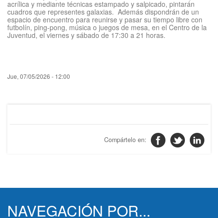
acrílica y mediante técnicas estampado y salpicado, pintarán
cuadros que representes galaxias. Además dispondrán de un
espacio de encuentro para reunirse y pasar su tiempo libre con
futbolín, ping-pong, música o juegos de mesa, en el Centro de la
Juventud, el viernes y sábado de 17:30 a 21 horas.
fecha
Jue, 07/05/2026 - 12:00
filtrado
noticia
NAVEGACIÓN POR...