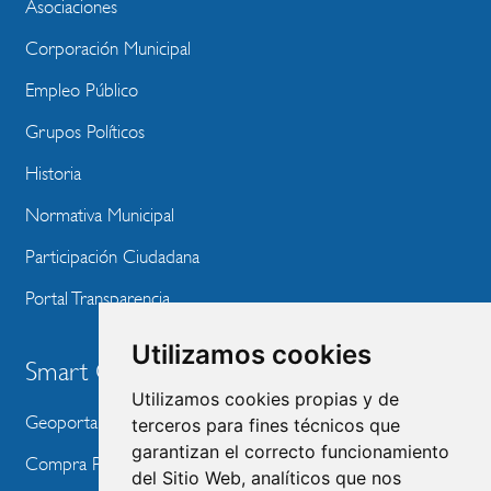
WEBSITE
Asociaciones
Corporación Municipal
Empleo Público
Grupos Políticos
Historia
Normativa Municipal
Participación Ciudadana
Portal Transparencia
Utilizamos cookies
Smart City
Utilizamos cookies propias y de
Geoportal
terceros para fines técnicos que
garantizan el correcto funcionamiento
Compra Pública de Innovación
del Sitio Web, analíticos que nos