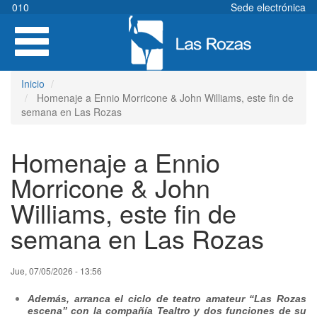
Pasar
010
Sede electrónica
al
Toggle
contenido
navigation
principal
Inicio
Homenaje a Ennio Morricone & John Williams, este fin de
semana en Las Rozas
Homenaje a Ennio
Morricone & John
Williams, este fin de
semana en Las Rozas
Jue, 07/05/2026 - 13:56
Además, arranca el ciclo de teatro amateur “Las Rozas
escena” con la compañía Tealtro y dos funciones de su