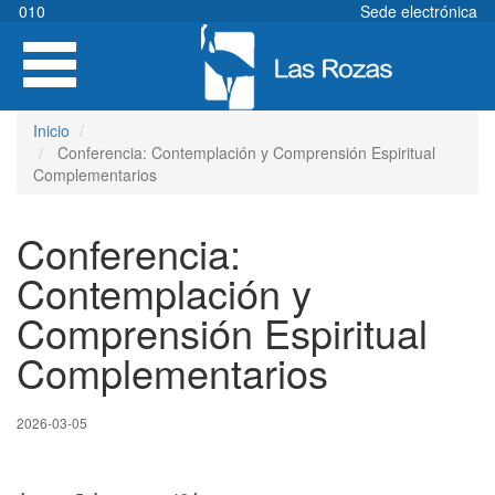
Pasar
010
Sede electrónica
al
Toggle
contenido
navigation
principal
Inicio
Conferencia: Contemplación y Comprensión Espiritual
Complementarios
Conferencia:
Contemplación y
Comprensión Espiritual
Complementarios
2026-03-05