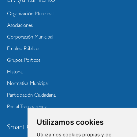
BLOQUE
MENU
Organización Municipal
WEBSITE
Asociaciones
Corporación Municipal
Empleo Público
Grupos Políticos
Historia
Normativa Municipal
Participación Ciudadana
Portal Transparencia
Utilizamos cookies
Smart City
Utilizamos cookies propias y de