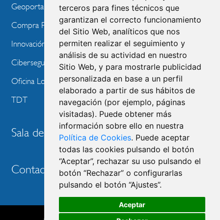
Geoportal
terceros para fines técnicos que
garantizan el correcto funcionamiento
Compra Pública de Innovación
del Sitio Web, analíticos que nos
permiten realizar el seguimiento y
Innovación Tecnológica
análisis de su actividad en nuestro
Ciberseguridad
Sitio Web, y para mostrarle publicidad
personalizada en base a un perfil
Oficina Local de Ayudas Públicas
elaborado a partir de sus hábitos de
TDT
navegación (por ejemplo, páginas
visitadas). Puede obtener más
información sobre ello en nuestra
Sala de prensa
Política de Cookies
. Puede aceptar
todas las cookies pulsando el botón
“Aceptar”, rechazar su uso pulsando el
Contacto
botón “Rechazar” o configurarlas
pulsando el botón “Ajustes”.
Aceptar
Accesibilidad
Aviso legal
Política de privacidad