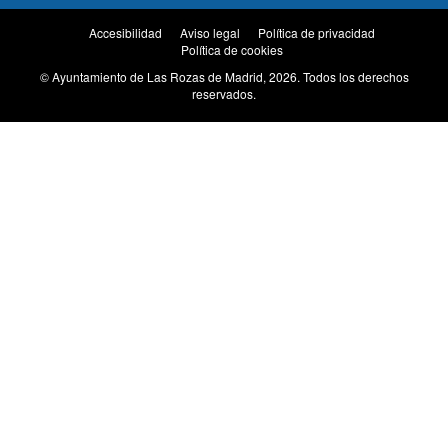
Accesibilidad
Aviso legal
Política de privacidad
MENU
Política de cookies
© Ayuntamiento de Las Rozas de Madrid, 2026. Todos los derechos
FOOTER
reservados.