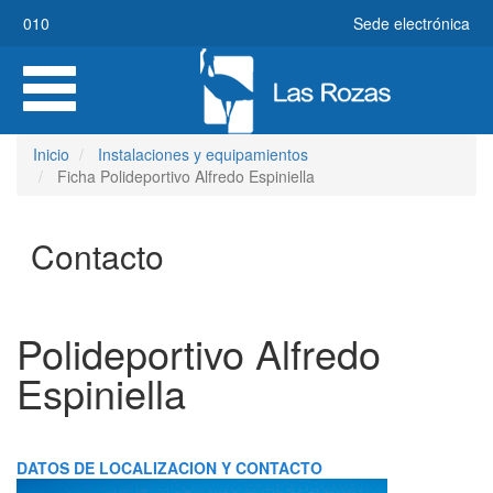
Pasar
010
Sede electrónica
al
contenido
Toggle
principal
navigation
Inicio
Instalaciones y equipamientos
Ficha Polideportivo Alfredo Espiniella
Contacto
Polideportivo Alfredo
Espiniella
DATOS DE LOCALIZACION Y CONTACTO