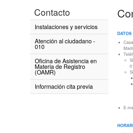
Co
Contacto
Instalaciones y servicios
DATOS 
Atención al ciudadano -
Casa
010
Madr
Telé
Oficina de Asistencia en
S
Materia de Registro
0
(OAMR)
S
Información cita previa
E-ma
HORAR