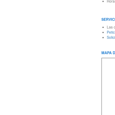
Horar
SERVIC
Las c
Peti
Soli
MAPA D