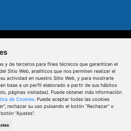
dad
Aviso legal
Política de privacidad
Política de cookies
ies
R
s y de terceros para fines técnicos que garantizan el
el Sitio Web, analíticos que nos permiten realizar el
 su actividad en nuestro Sitio Web, y para mostrarle
en base a un perfil elaborado a partir de sus hábitos
lo, páginas visitadas). Puede obtener más información
ítica de Cookies
. Puede aceptar todas las cookies
ar”, rechazar su uso pulsando el botón “Rechazar” o
botón “Ajustes”.
ustes