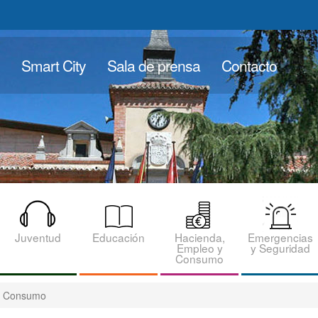
Smart City
Sala de prensa
Contacto
Juventud
Educación
Hacienda,
Emergencias
Empleo y
y Seguridad
Consumo
e Consumo