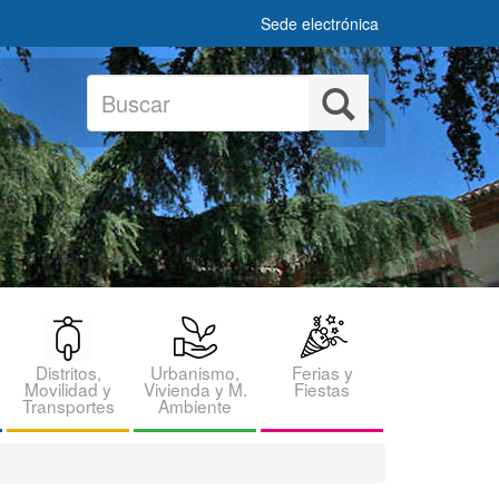
Sede electrónica
Buscar
Buscar
Distritos,
Urbanismo,
Ferias y
Movilidad y
Vivienda y M.
Fiestas
Transportes
Ambiente