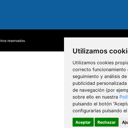
chos reservados.
Accesibili
MENU
Utilizamos cook
FOOTE
Utilizamos cookies propia
correcto funcionamiento d
seguimiento y análisis de
publicidad personalizada 
de navegación (por ejemp
sobre ello en nuestra
Pol
pulsando el botón “Acept
configurarlas pulsando el 
Aceptar
Rechazar
Aj