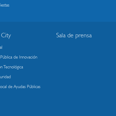
iestas
 City
Sala de prensa
al
ública de Innovación
ón Tecnológica
uridad
Local de Ayudas Públicas