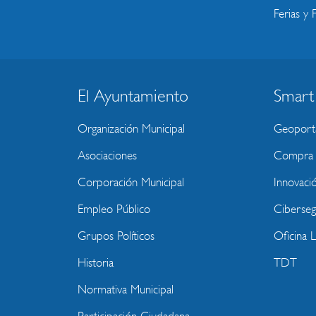
Ferias y F
El Ayuntamiento
Smart
BLOQUE
MENU
Organización Municipal
Geoport
WEBSITE
Asociaciones
Compra P
Corporación Municipal
Innovaci
Empleo Público
Ciberseg
Grupos Políticos
Oficina 
Historia
TDT
Normativa Municipal