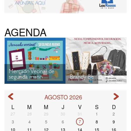
AGENDA
Mercado Vecinal de
segunda mano
Brandy Be
AGOSTO 2026
L
M
M
J
V
S
D
Paginación
27
28
29
30
31
1
2
7
3
4
5
6
8
9
10
11
12
13
14
15
16