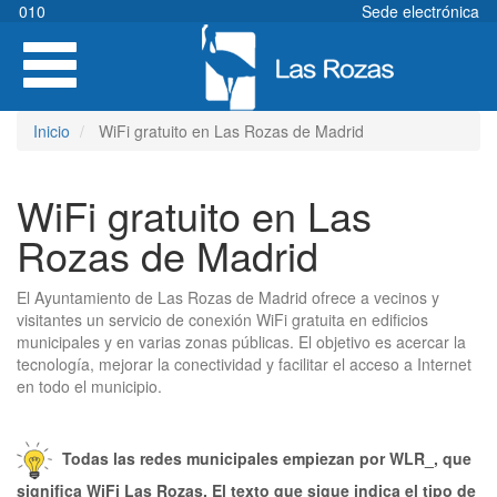
Pasar
010
Sede electrónica
al
Toggle
contenido
navigation
principal
Inicio
WiFi gratuito en Las Rozas de Madrid
WiFi gratuito en Las
Rozas de Madrid
El Ayuntamiento de Las Rozas de Madrid ofrece a vecinos y
visitantes un servicio de conexión WiFi gratuita en edificios
municipales y en varias zonas públicas. El objetivo es acercar la
tecnología, mejorar la conectividad y facilitar el acceso a Internet
en todo el municipio.
Todas las redes municipales empiezan por WLR_, que
significa WiFi Las Rozas. El texto que sigue indica el tipo de