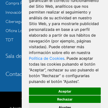
garantizan el correcto funcionamiento
Compra Pública de Innovación
del Sitio Web, analíticos que nos
permiten realizar el seguimiento y
Innovación Tecnológica
análisis de su actividad en nuestro
Ciberseguridad
Sitio Web, y para mostrarle publicidad
personalizada en base a un perfil
Oficina Local de Ayudas Públicas
elaborado a partir de sus hábitos de
TDT
navegación (por ejemplo, páginas
visitadas). Puede obtener más
información sobre ello en nuestra
Sala de prensa
Política de Cookies
. Puede aceptar
todas las cookies pulsando el botón
“Aceptar”, rechazar su uso pulsando el
Contacto
botón “Rechazar” o configurarlas
pulsando el botón “Ajustes”.
Aceptar
Accesibilidad
Aviso legal
Política de privacidad
Rechazar
MENU
Política de cookies
Ajustes
© Ayuntamiento de Las Rozas de Madrid, 2026. Todos los derechos