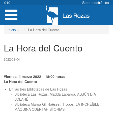
Pasar
010
Sede electrónica
al
Toggle
contenido
navigation
principal
Inicio
La Hora del Cuento
La Hora del Cuento
2022-03-04
Viernes, 4 marzo 2022 – 18:00 horas
La Hora del Cuento
En las tres Bibliotecas de Las Rozas
Biblioteca Las Rozas: Madda Labarga. ALGÚN DÍA
VOLARÉ
Biblioteca Marga Gil Roësset: Tropos. LA INCREÍBLE
MÁQUINA CUENTAHISTORIAS