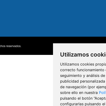
chos reservados.
Accesibili
MENU
Utilizamos cook
FOOTE
Utilizamos cookies propia
correcto funcionamiento d
seguimiento y análisis de
publicidad personalizada 
de navegación (por ejemp
sobre ello en nuestra
Pol
pulsando el botón “Acept
configurarlas pulsando el 