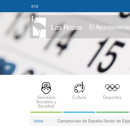
Pasar
010
al
contenido
principal
El Ayuntamiento
BLOQUE
MENU
Servicios
Cultura
Deportes
Sociales y
CATEGORIAS
Sanidad
Inicio
Campeonato de España Senior de Esg