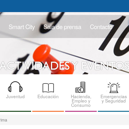
Smart City
Sala de prensa
Contacto
Juventud
Educación
Hacienda,
Emergencias
Empleo y
y Seguridad
Consumo
rima