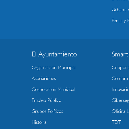
Urbanism
Ferias y F
El Ayuntamiento
Smart
BLOQUE
MENU
Organización Municipal
Geoport
WEBSITE
Asociaciones
Compra P
Corporación Municipal
Innovaci
Empleo Público
Ciberseg
Grupos Políticos
Oficina 
Historia
TDT