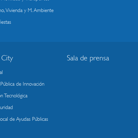
o, Vivienda y M. Ambiente
iestas
 City
Sala de prensa
al
ública de Innovación
ón Tecnológica
uridad
Local de Ayudas Públicas