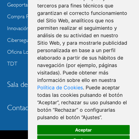
Geoportal
terceros para fines técnicos que
garantizan el correcto funcionamiento
Compra Pública de Innovación
del Sitio Web, analíticos que nos
permiten realizar el seguimiento y
Innovación Tecnológica
análisis de su actividad en nuestro
Ciberseguridad
Sitio Web, y para mostrarle publicidad
personalizada en base a un perfil
Oficina Local de Ayudas Públicas
elaborado a partir de sus hábitos de
TDT
navegación (por ejemplo, páginas
visitadas). Puede obtener más
información sobre ello en nuestra
Sala de prensa
Política de Cookies
. Puede aceptar
todas las cookies pulsando el botón
“Aceptar”, rechazar su uso pulsando el
Contacto
botón “Rechazar” o configurarlas
pulsando el botón “Ajustes”.
Aceptar
Accesibilidad
Aviso legal
Política de privacidad