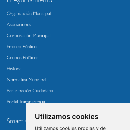
El Ayuntamiento
BLOQUE
MENU
Organización Municipal
WEBSITE
Asociaciones
Corporación Municipal
Empleo Público
Grupos Políticos
Historia
Normativa Municipal
Participación Ciudadana
Portal Transparencia
Utilizamos cookies
Smart City
Utilizamos cookies propias y de