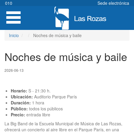
Pasar
010
Sede electrónica
al
Toggle
contenido
navigation
principal
Inicio
Noches de música y baile
Noches de música y baile
2026-06-13
Horario:
S - 21:30 h.
Ubicación:
Auditorio Parque París
Duración:
1 hora
Público:
todos los públicos
Precio:
entrada libre
La Big Band de la Escuela Municipal de Música de Las Rozas,
ofrecerá un concierto al aire libre en el Parque París, en una