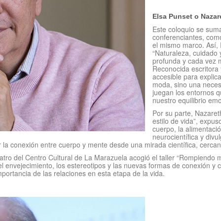
Elsa Punset o Nazar
Este coloquio se suma
conferenciantes, com
el mismo marco. Así, 
“Naturaleza, cuidado y
profunda y cada vez m
Reconocida escritora 
accesible para explica
moda, sino una necesi
juegan los entornos q
nuestro equilibrio emo
Por su parte, Nazaret
estilo de vida”, expus
cuerpo, la alimentación
neurocientífica y divu
ender la conexión entre cuerpo y mente desde una mirada científica, ce
tro del Centro Cultural de La Marazuela acogió el taller “Rompiendo mi
del envejecimiento, los estereotipos y las nuevas formas de conexión y
importancia de las relaciones en esta etapa de la vida.