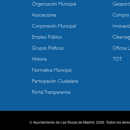
MENU
Organización Municipal
Geoport
WEBSITE
Asociaciones
Compra P
Corporación Municipal
Innovaci
Empleo Público
Ciberseg
Grupos Políticos
Oficina 
Historia
TDT
Normativa Municipal
Participación Ciudadana
Portal Transparencia
© Ayuntamiento de Las Rozas de Madrid, 2026. Todos los dere