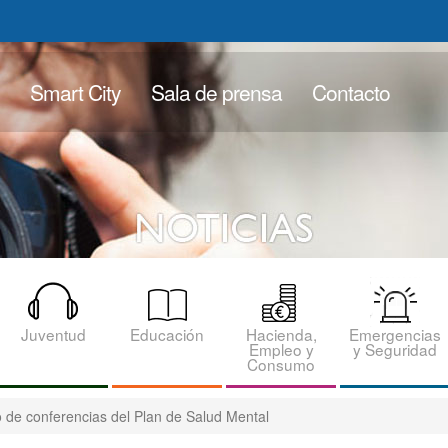
Smart City
Sala de prensa
Contacto
Juventud
Educación
Hacienda,
Emergencias
Empleo y
y Seguridad
Consumo
lo de conferencias del Plan de Salud Mental