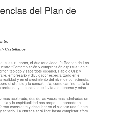
rencias del Plan de
entro
eth Castellanos
o, a las 19 horas, el Auditorio Joaquín Rodrigo de Las
entro “Contemplación y comprensión espiritual” en el
critor, teólogo y sacerdote español, Pablo d’Ors; y
ile, empresario y divulgador especializado en el
 realidad y en el crecimiento del nivel de consciencia.
re el silencio y la consciencia, como camino hacia la
ón profunda y necesaria que invita a detenerse y mirar
z más acelerado, dos de las voces más admiradas en
encia y la espiritualidad nos proponen aprender a
forma consciente y descubrir en el silencio una fuente
o y sentido. La entrada será libre hasta completar aforo.