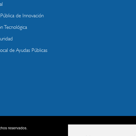
al
ública de Innovación
ón Tecnológica
uridad
Local de Ayudas Públicas
chos reservados.
Accesibili