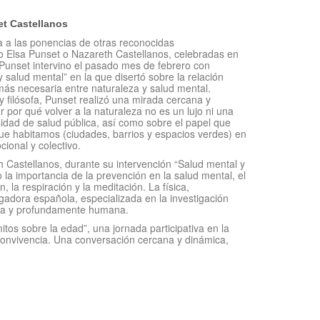
et Castellanos
 a las ponencias de otras reconocidas
o Elsa Punset o Nazareth Castellanos, celebradas en
Punset intervino el pasado mes de febrero con
 salud mental” en la que disertó sobre la relación
ás necesaria entre naturaleza y salud mental.
y filósofa, Punset realizó una mirada cercana y
r por qué volver a la naturaleza no es un lujo ni una
dad de salud pública, así como sobre el papel que
ue habitamos (ciudades, barrios y espacios verdes) en
cional y colectivo.
h Castellanos, durante su intervención “Salud mental y
o la importancia de la prevención en la salud mental, el
, la respiración y la meditación. La física,
lgadora española, especializada en la investigación
rcana y profundamente humana.
tos sobre la edad”, una jornada participativa en la
 convivencia. Una conversación cercana y dinámica,