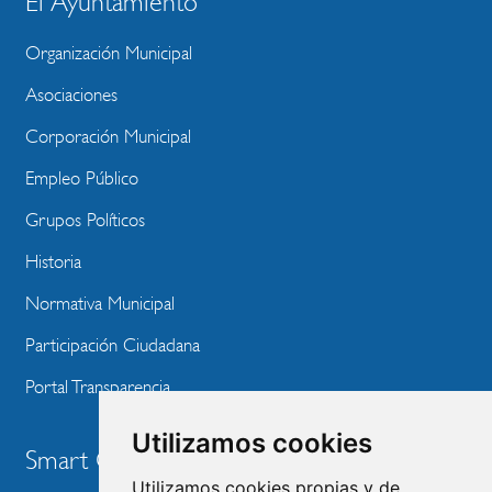
El Ayuntamiento
BLOQUE
MENU
Organización Municipal
WEBSITE
Asociaciones
Corporación Municipal
Empleo Público
Grupos Políticos
Historia
Normativa Municipal
Participación Ciudadana
Portal Transparencia
Utilizamos cookies
Smart City
Utilizamos cookies propias y de