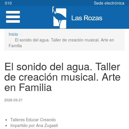
Pasar
010
Sede electrónica
al
Toggle
contenido
navigation
principal
Inicio
El sonido del agua. Taller de creación musical. Arte en
Familia
El sonido del agua. Taller
de creación musical. Arte
en Familia
2026-03-21
Talleres Educar Creando
Impartido por Ana Zugasti