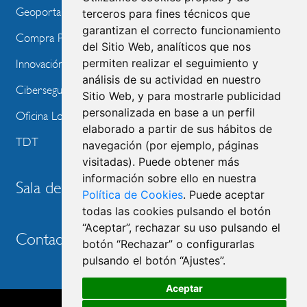
Geoportal
terceros para fines técnicos que
garantizan el correcto funcionamiento
Compra Pública de Innovación
del Sitio Web, analíticos que nos
permiten realizar el seguimiento y
Innovación Tecnológica
análisis de su actividad en nuestro
Ciberseguridad
Sitio Web, y para mostrarle publicidad
personalizada en base a un perfil
Oficina Local de Ayudas Públicas
elaborado a partir de sus hábitos de
TDT
navegación (por ejemplo, páginas
visitadas). Puede obtener más
información sobre ello en nuestra
Sala de prensa
Política de Cookies
. Puede aceptar
todas las cookies pulsando el botón
“Aceptar”, rechazar su uso pulsando el
Contacto
botón “Rechazar” o configurarlas
pulsando el botón “Ajustes”.
Aceptar
Accesibilidad
Aviso legal
Política de privacidad