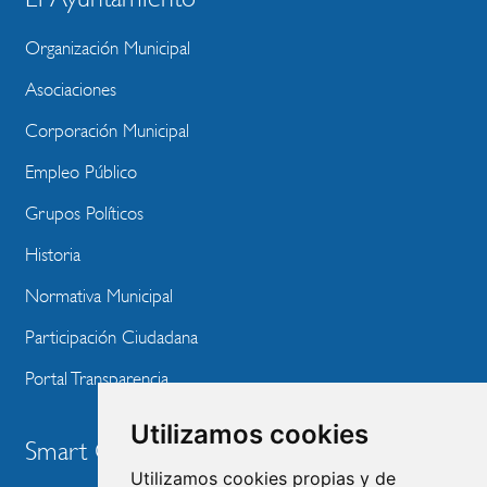
BLOQUE
MENU
Organización Municipal
WEBSITE
Asociaciones
Corporación Municipal
Empleo Público
Grupos Políticos
Historia
Normativa Municipal
Participación Ciudadana
Portal Transparencia
Utilizamos cookies
Smart City
Utilizamos cookies propias y de