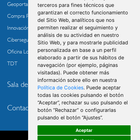
Geoportal
terceros para fines técnicos que
garantizan el correcto funcionamiento
Compra Pública de Innovación
del Sitio Web, analíticos que nos
permiten realizar el seguimiento y
Innovación Tecnológica
análisis de su actividad en nuestro
Ciberseguridad
Sitio Web, y para mostrarle publicidad
personalizada en base a un perfil
Oficina Local de Ayudas Públicas
elaborado a partir de sus hábitos de
TDT
navegación (por ejemplo, páginas
visitadas). Puede obtener más
información sobre ello en nuestra
Sala de prensa
Política de Cookies
. Puede aceptar
todas las cookies pulsando el botón
“Aceptar”, rechazar su uso pulsando el
Contacto
botón “Rechazar” o configurarlas
pulsando el botón “Ajustes”.
Aceptar
Accesibilidad
Aviso legal
Política de privacidad