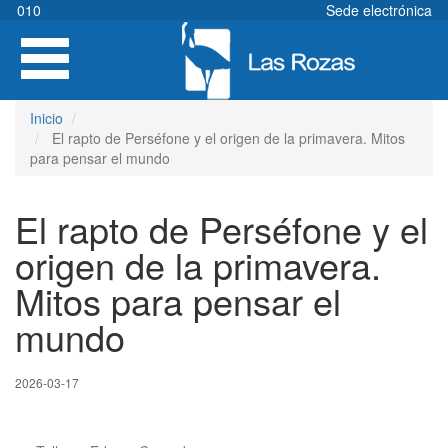
Pasar
010
Sede electrónica
al
Toggle
contenido
navigation
principal
Inicio
El rapto de Perséfone y el origen de la primavera. Mitos
para pensar el mundo
El rapto de Perséfone y el
origen de la primavera.
Mitos para pensar el
mundo
2026-03-17