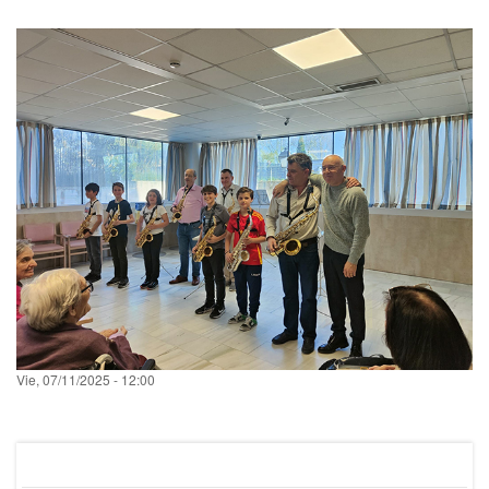
fecha
Vie, 07/11/2025 - 12:00
filtrado
noticia