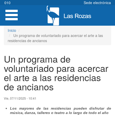
Pasar
010
Sede electrónica
al
Toggle
contenido
navigation
principal
Inicio
Un programa de voluntariado para acercar el arte a las
residencias de ancianos
Un programa de
voluntariado para acercar
el arte a las residencias
de ancianos
Vie, 07/11/2025 - 10:41
Los mayores de las residencias pueden disfrutar de
música, danza, talleres o teatro a lo largo de todo el año