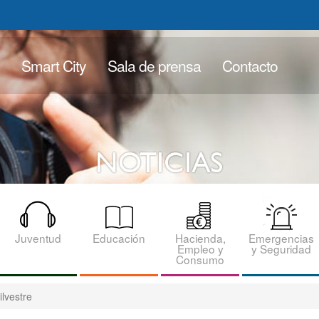
Smart City
Sala de prensa
Contacto
Juventud
Educación
Hacienda,
Emergencias
Empleo y
y Seguridad
Consumo
ilvestre