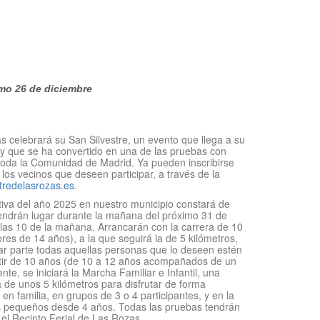
imo 26 de diciembre
celebrará su San Silvestre, un evento que llega a su
y que se ha convertido en una de las pruebas con
toda la Comunidad de Madrid. Ya pueden inscribirse
los vecinos que deseen participar, a través de la
tredelasrozas.es
.
rtiva del año 2025 en nuestro municipio constará de
tendrán lugar durante la mañana del próximo 31 de
e las 10 de la mañana. Arrancarán con la carrera de 10
res de 14 años), a la que seguirá la de 5 kilómetros,
ar parte todas aquellas personas que lo deseen estén
rtir de 10 años (de 10 a 12 años acompañados de un
te, se iniciará la Marcha Familiar e Infantil, una
 de unos 5 kilómetros para disfrutar de forma
o en familia, en grupos de 3 o 4 participantes, y en la
s pequeños desde 4 años. Todas las pruebas tendrán
 el Recinto Ferial de Las Rozas.