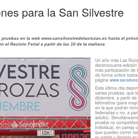
ones para la San Silvestre
es pruebas en la web
www.sansilvestredelasrozas.es
hasta el próx
n el Recinto Ferial a partir de las 10 de la mañana
Un año más Las Rozas 
decimocuarta edición 
más participación de 
de forma online todos 
página
www.sansilves
Esta última cita depo
varias pruebas, que 
diciembre, a partir d
kilómetros (para mayo
en la que podrán tom
federadas o no, a pa
adulto). Simultáneamen
prueba no competitiva
individual, en pareja 
que pueden correr lo
su salida y llegada en