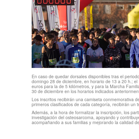
En caso de quedar dorsales disponibles tras el periodo
domingo 28 de diciembre, en horario de 13 a 20 h.; el 
euros para la de 5 kilómetros, y para la Marcha Famili
30 de diciembre en los horarios indicados anteriormen
Los inscritos recibirán una camiseta conmemorativa de 
primeros clasificados de cada categoría, recibirán un 
Además, a la hora de formalizar la inscripción, los par
investigación del osteosarcoma, apoyando y contribuy
acompañando a sus familias y mejorando la calidad de