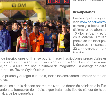
Inscripciones
Las inscripciones ya e
web
www.sansilvestre
carrera y la fecha en l
diciembre, se abonará
10 kilómetros; 14 euro
en la Marcha Familiar e
precio de las inscripc
kilómetros, 17 euros p
22 a 44 euros, en fun
inscriban.
 de inscripciones online, se podrán hacer inscripciones presenciales e
lunes 29, de 11 a 20 h. y el martes 30, de 11 a 18 h. Los precios serán
ar, de 25 a 50 euros, según número de integrantes. La entrega de dorsa
te en Las Rozas Style Outlets.
la prueba y al llegar a la meta, todos los corredores inscritos serán ob
trofeo.
ticipantes que lo deseen podrán realizar una donación solidaria a la Fu
endo a la formación de médicos que tratan este tipo de cáncer de hues
 vida de los pequeños.