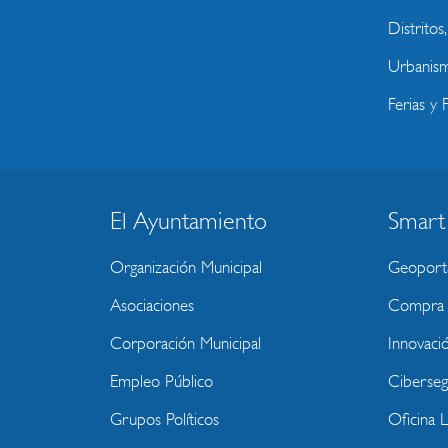
Distritos
Urbanism
Ferias y F
El Ayuntamiento
Smart
BLOQUE
MENU
Organización Municipal
Geoport
WEBSITE
Asociaciones
Compra P
Corporación Municipal
Innovaci
Empleo Público
Ciberseg
Grupos Políticos
Oficina 