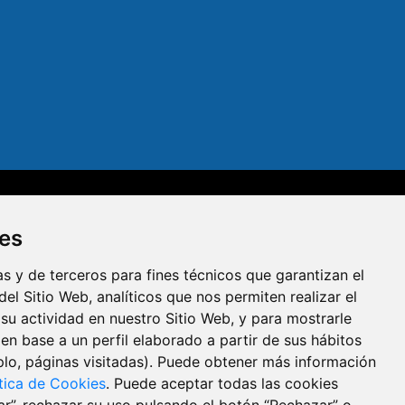
dad
Aviso legal
Política de privacidad
Política de cookies
ies
R
s y de terceros para fines técnicos que garantizan el
el Sitio Web, analíticos que nos permiten realizar el
 su actividad en nuestro Sitio Web, y para mostrarle
en base a un perfil elaborado a partir de sus hábitos
lo, páginas visitadas). Puede obtener más información
ítica de Cookies
. Puede aceptar todas las cookies