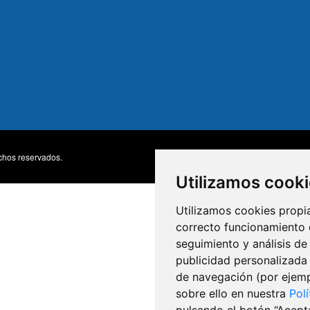
chos reservados.
Accesibili
MENU
Utilizamos cook
FOOTE
Utilizamos cookies propia
correcto funcionamiento d
seguimiento y análisis de
publicidad personalizada 
de navegación (por ejemp
sobre ello en nuestra
Pol