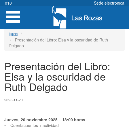
Pasar
010
Sede electrónica
al
Toggle
contenido
navigation
principal
Inicio
Presentación del Libro: Elsa y la oscuridad de Ruth
Delgado
Presentación del Libro:
Elsa y la oscuridad de
Ruth Delgado
2025-11-20
Jueves, 20 noviembre 2025 – 18:00 horas
• Cuentacuentos + actividad