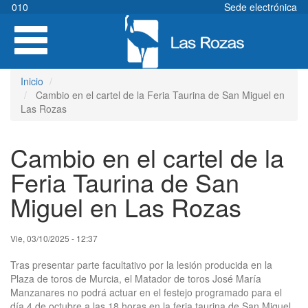
Pasar
010
Sede electrónica
al
Toggle
contenido
navigation
principal
Inicio
Cambio en el cartel de la Feria Taurina de San Miguel en
Las Rozas
Cambio en el cartel de la
Feria Taurina de San
Miguel en Las Rozas
Vie, 03/10/2025 - 12:37
Tras presentar parte facultativo por la lesión producida en la
Plaza de toros de Murcia, el Matador de toros José María
Manzanares no podrá actuar en el festejo programado para el
día 4 de octubre a las 18 horas en la feria taurina de San Miguel