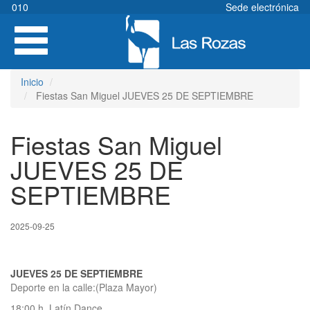
Pasar
010
Sede electrónica
al
Toggle
contenido
navigation
principal
Inicio
Fiestas San Miguel JUEVES 25 DE SEPTIEMBRE
Fiestas San Miguel
JUEVES 25 DE
SEPTIEMBRE
2025-09-25
JUEVES 25 DE SEPTIEMBRE
Deporte en la calle:(Plaza Mayor)
18:00 h, Latín Dance