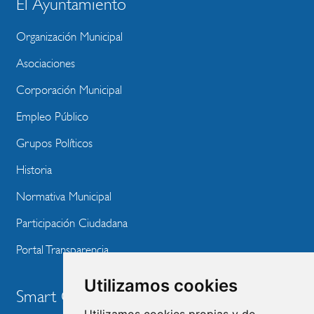
El Ayuntamiento
BLOQUE
MENU
Organización Municipal
WEBSITE
Asociaciones
Corporación Municipal
Empleo Público
Grupos Políticos
Historia
Normativa Municipal
Participación Ciudadana
Portal Transparencia
Utilizamos cookies
Smart City